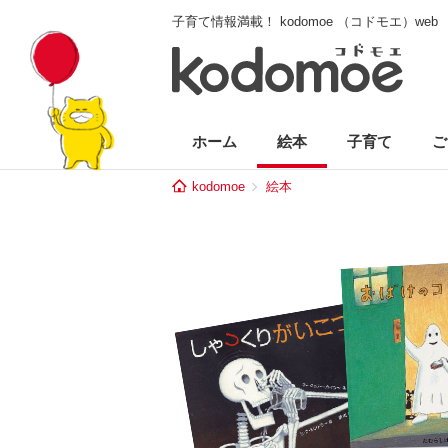
子育て情報満載！ kodomoe （コドモエ）web
ホーム
絵本
子育て
ご
kodomoe
絵本