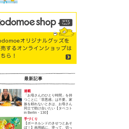
最新記事
連載
「お母さんのひとり時間」を持
つことに「罪悪感」は不要。家
族を頼れないときは、お母さん
同士で助け合いたい【タベコト
in Berlin・130】
手づくり
【ボーネルンドのきせつとあそ
ぼ！】画用紙に、塗って、切っ