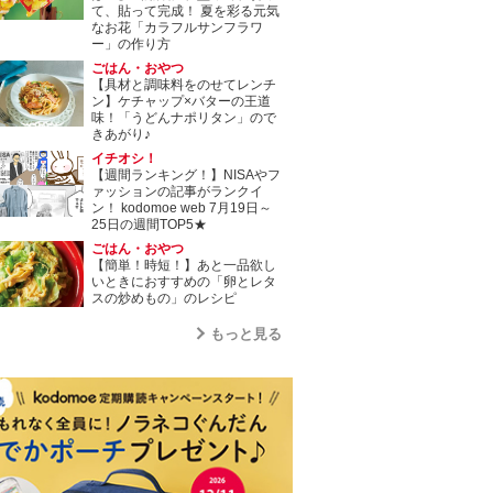
て、貼って完成！ 夏を彩る元気
なお花「カラフルサンフラワ
ー」の作り方
ごはん・おやつ
【具材と調味料をのせてレンチ
ン】ケチャップ×バターの王道
味！「うどんナポリタン」ので
きあがり♪
イチオシ！
【週間ランキング！】NISAやフ
ァッションの記事がランクイ
ン！ kodomoe web 7月19日～
25日の週間TOP5★
ごはん・おやつ
【簡単！時短！】あと一品欲し
いときにおすすめの「卵とレタ
スの炒めもの」のレシピ
もっと見る