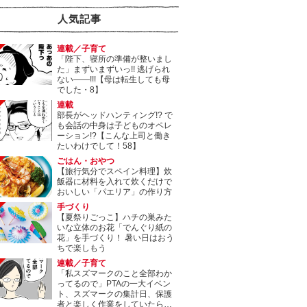
人気記事
連載／子育て
「陛下、寝所の準備が整いまし
た」まずいまずいっ!! 逃げられ
ない――!!!【母は転生しても母
でした・8】
連載
部長がヘッドハンティング!? で
も会話の中身は子どものオペレ
ーション!?【こんな上司と働き
たいわけでして！58】
ごはん・おやつ
【旅行気分でスペイン料理】炊
飯器に材料を入れて炊くだけで
おいしい「パエリア」の作り方
手づくり
【夏祭りごっこ】ハチの巣みた
いな立体のお花「でんぐり紙の
花」を手づくり！ 暑い日はおう
ちで楽しもう
連載／子育て
「私スズマークのこと全部わか
ってるので」PTAの一大イベン
ト、スズマークの集計日、保護
者と楽しく作業をしていたら…