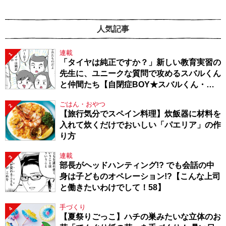
人気記事
連載
1
「タイヤは純正ですか？」新しい教育実習の
先生に、ユニークな質問で攻めるスバルくん
と仲間たち【自閉症BOY★スバルくん・
143】
ごはん・おやつ
2
【旅行気分でスペイン料理】炊飯器に材料を
入れて炊くだけでおいしい「パエリア」の作
り方
連載
3
部長がヘッドハンティング!? でも会話の中
身は子どものオペレーション!?【こんな上司
と働きたいわけでして！58】
手づくり
4
【夏祭りごっこ】ハチの巣みたいな立体のお