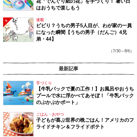
花「でんぐり紙の花」を手づくり！ 暑い日
はおうちで楽しもう
連載
5
ビビり？うちの男子5人目が、わが家の一員
になった瞬間【うちの男子（だんご）4兄
弟・44】
（7/30～8/6）
最新記事
手づくり
【牛乳パックで夏の工作！】お風呂やおうち
プールで水に浮かべてあそぼ！「牛乳パック
のぷかぷかボート」
ごはん・おやつ
子どもが喜ぶ世界の晩ごはん！アメリカのフ
ライドチキン＆フライドポテト