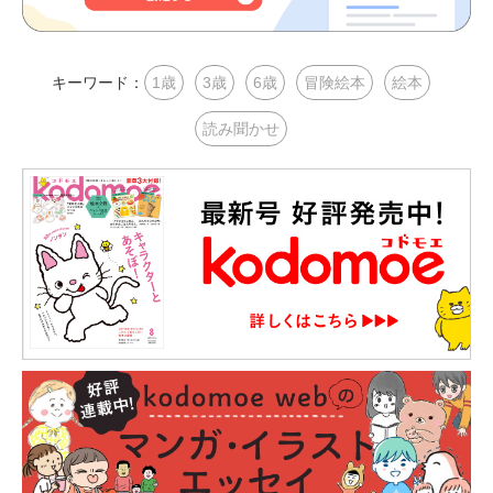
キーワード：
1歳
3歳
6歳
冒険絵本
絵本
読み聞かせ