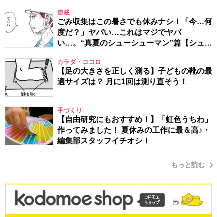
連載
ごみ収集はこの暑さでも休みナシ！「今…何
度だ？」ヤバい…これはマジでヤバ
い…。“真夏のシューシューマン”篇【シュー
シューマン・17】
カラダ・ココロ
【足の大きさを正しく測る】子どもの靴の最
適サイズは？ 月に1回は測り直そう！
手づくり
【自由研究にもおすすめ！】「虹色うちわ」
作ってみました！ 夏休みの工作に最＆高♪・
編集部スタッフイチオシ！
もっと読む