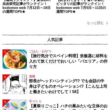
自由研究記事がランクイン！
ピッタリの記事がランクイン！
kodomoe web 7月12日～18日
kodomoe web 7月5日～11日の
の週間TOP5★
週間TOP5★
もっと読む
人気記事
ごはん・おやつ
1
【旅行気分でスペイン料理】炊飯器に材料を
入れて炊くだけでおいしい「パエリア」の作
り方
連載
2
部長がヘッドハンティング!? でも会話の中
身は子どものオペレーション!?【こんな上司
と働きたいわけでして！58】
手づくり
3
【夏祭りごっこ】ハチの巣みたいな立体のお