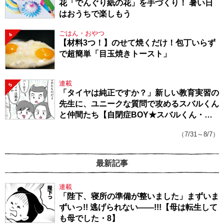
花「でんぐり紙の花」を手づくり！ 暑い日
はおうちで楽しもう
ごはん・おやつ
4
【材料3つ！】のせて焼くだけ！包丁いらず
で超簡単「目玉焼きトースト」
連載
5
「タイヤは純正ですか？」新しい教育実習の
先生に、ユニークな質問で攻めるスバルくん
と仲間たち【自閉症BOY★スバルくん・
143】
（7/31～8/7）
最新記事
連載
「陛下、寝所の準備が整いました」まずいま
ずいっ!! 逃げられない――!!!【母は転生して
も母でした・8】