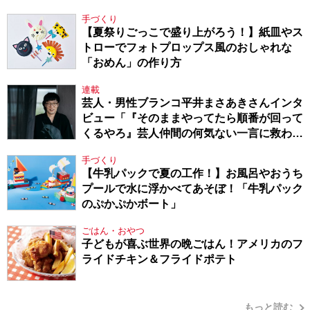
手づくり
【夏祭りごっこで盛り上がろう！】紙皿やス
トローでフォトプロップス風のおしゃれな
「おめん」の作り方
連載
芸人・男性ブランコ平井まさあきさんインタ
ビュー「『そのままやってたら順番が回って
くるやろ』芸人仲間の何気ない一言に救われ
てきたから、頑張れる」
手づくり
【牛乳パックで夏の工作！】お風呂やおうち
プールで水に浮かべてあそぼ！「牛乳パック
のぷかぷかボート」
ごはん・おやつ
子どもが喜ぶ世界の晩ごはん！アメリカのフ
ライドチキン＆フライドポテト
もっと読む