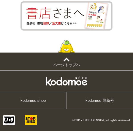
ページトップへ
kodomoe shop
kodomoe 最新号
© 2017 HAKUSENSHA, all rights reserved