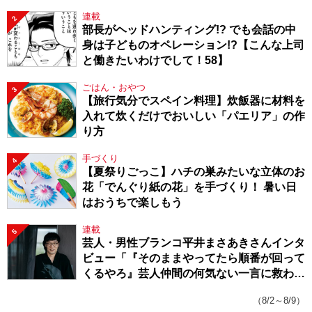
連載
2
部長がヘッドハンティング!? でも会話の中
身は子どものオペレーション!?【こんな上司
と働きたいわけでして！58】
ごはん・おやつ
3
【旅行気分でスペイン料理】炊飯器に材料を
入れて炊くだけでおいしい「パエリア」の作
り方
手づくり
4
【夏祭りごっこ】ハチの巣みたいな立体のお
花「でんぐり紙の花」を手づくり！ 暑い日
はおうちで楽しもう
連載
5
芸人・男性ブランコ平井まさあきさんインタ
ビュー「『そのままやってたら順番が回って
くるやろ』芸人仲間の何気ない一言に救われ
てきたから、頑張れる」
（8/2～8/9）