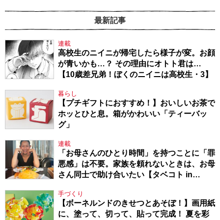
最新記事
連載
高校生のニイニが帰宅したら様子が変。お顔
が青いかも…？ その理由にオトト君は…
【10歳差兄弟！ぼくのニイニは高校生・3】
暮らし
【プチギフトにおすすめ！】おいしいお茶で
ホッとひと息。箱がかわいい「ティーバッ
グ」
連載
「お母さんのひとり時間」を持つことに「罪
悪感」は不要。家族を頼れないときは、お母
さん同士で助け合いたい【タベコト in
Berlin・130】
手づくり
【ボーネルンドのきせつとあそぼ！】画用紙
に、塗って、切って、貼って完成！ 夏を彩