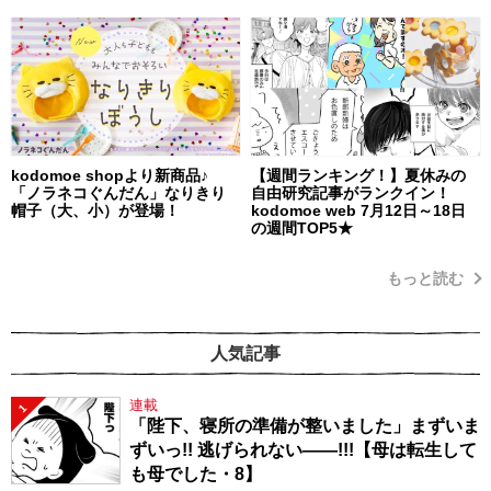
kodomoe shopより新商品♪
【週間ランキング！】夏休みの
「ノラネコぐんだん」なりきり
自由研究記事がランクイン！
帽子（大、小）が登場！
kodomoe web 7月12日～18日
の週間TOP5★
もっと読む
人気記事
連載
1
「陛下、寝所の準備が整いました」まずいま
ずいっ!! 逃げられない――!!!【母は転生して
も母でした・8】