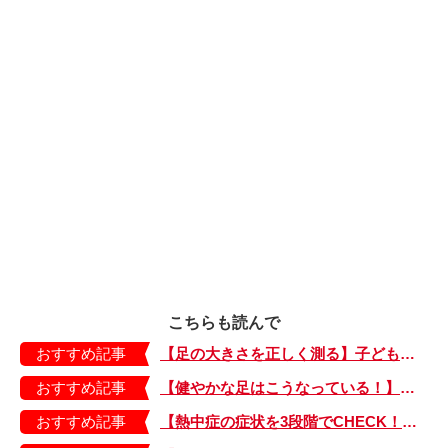
こちらも読んで
おすすめ記事
【足の大きさを正しく測る】子どもの靴の最適サイズは？ 月に1回は測り直そう！
おすすめ記事
【健やかな足はこうなっている！】「疲れた！ 抱っこ！」は靴のせい？ 子どもの足を育てる「足育」を今日からさっそく始めましょう！
おすすめ記事
【熱中症の症状を3段階でCHECK！】症状が軽い順にⅠ～Ⅲ度に分類。この症状が出ていたら、医療機関に連絡を！