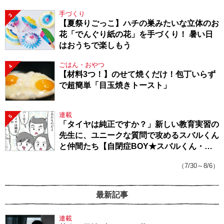
手づくり
3
【夏祭りごっこ】ハチの巣みたいな立体のお
花「でんぐり紙の花」を手づくり！ 暑い日
はおうちで楽しもう
ごはん・おやつ
4
【材料3つ！】のせて焼くだけ！包丁いらず
で超簡単「目玉焼きトースト」
連載
5
「タイヤは純正ですか？」新しい教育実習の
先生に、ユニークな質問で攻めるスバルくん
と仲間たち【自閉症BOY★スバルくん・
143】
（7/30～8/6）
最新記事
連載