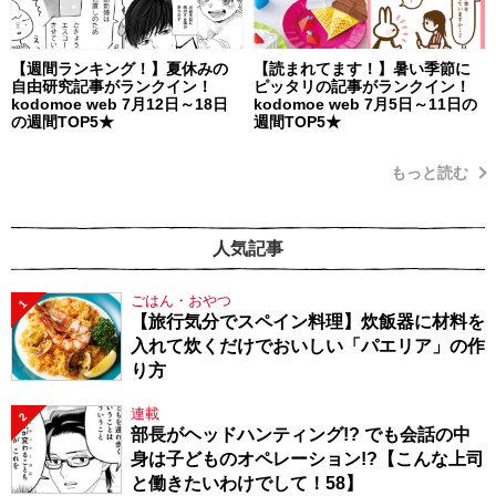
【週間ランキング！】夏休みの
【読まれてます！】暑い季節に
自由研究記事がランクイン！
ピッタリの記事がランクイン！
kodomoe web 7月12日～18日
kodomoe web 7月5日～11日の
の週間TOP5★
週間TOP5★
もっと読む
人気記事
ごはん・おやつ
1
【旅行気分でスペイン料理】炊飯器に材料を
入れて炊くだけでおいしい「パエリア」の作
り方
連載
2
部長がヘッドハンティング!? でも会話の中
身は子どものオペレーション!?【こんな上司
と働きたいわけでして！58】