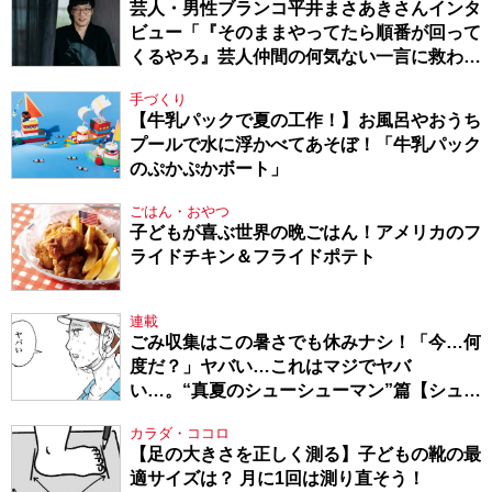
芸人・男性ブランコ平井まさあきさんインタ
ビュー「『そのままやってたら順番が回って
くるやろ』芸人仲間の何気ない一言に救われ
てきたから、頑張れる」
手づくり
【牛乳パックで夏の工作！】お風呂やおうち
プールで水に浮かべてあそぼ！「牛乳パック
のぷかぷかボート」
ごはん・おやつ
子どもが喜ぶ世界の晩ごはん！アメリカのフ
ライドチキン＆フライドポテト
連載
ごみ収集はこの暑さでも休みナシ！「今…何
度だ？」ヤバい…これはマジでヤバ
い…。“真夏のシューシューマン”篇【シュー
シューマン・17】
カラダ・ココロ
【足の大きさを正しく測る】子どもの靴の最
適サイズは？ 月に1回は測り直そう！