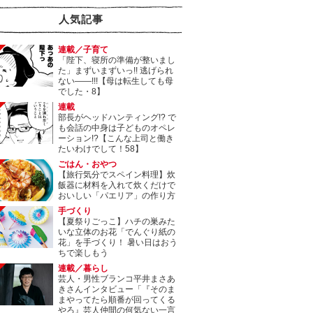
人気記事
連載／子育て
「陛下、寝所の準備が整いまし
た」まずいまずいっ!! 逃げられ
ない――!!!【母は転生しても母
でした・8】
連載
部長がヘッドハンティング!? で
も会話の中身は子どものオペレ
ーション!?【こんな上司と働き
たいわけでして！58】
ごはん・おやつ
【旅行気分でスペイン料理】炊
飯器に材料を入れて炊くだけで
おいしい「パエリア」の作り方
手づくり
【夏祭りごっこ】ハチの巣みた
いな立体のお花「でんぐり紙の
花」を手づくり！ 暑い日はおう
ちで楽しもう
連載／暮らし
芸人・男性ブランコ平井まさあ
きさんインタビュー「『そのま
まやってたら順番が回ってくる
やろ』芸人仲間の何気ない一言