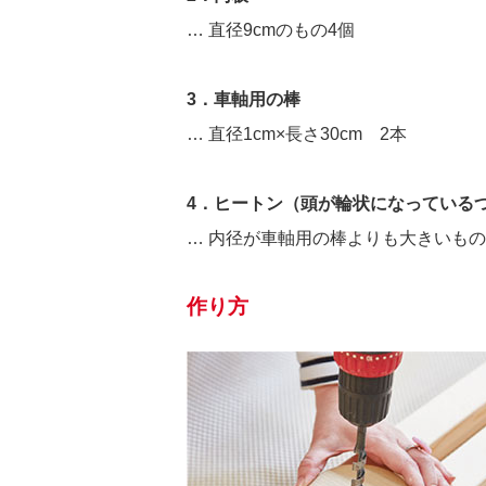
… 直径9cmのもの4個
3．車軸用の棒
… 直径1cm×長さ30cm 2本
4．ヒートン（頭が輪状になっている
… 内径が車軸用の棒よりも大きいもの
作り方