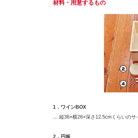
材料・用意するもの
1．ワインBOX
… 縦36×横26×深さ12.5cmくらいの
2．円板