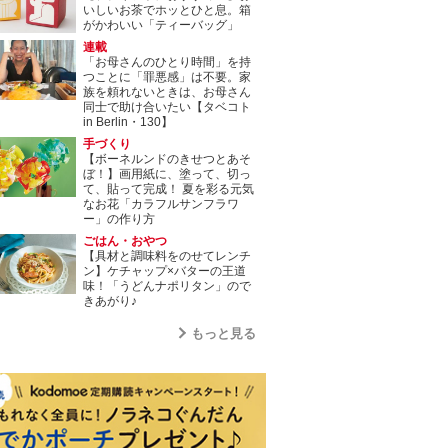
いしいお茶でホッとひと息。箱
がかわいい「ティーバッグ」
連載
「お母さんのひとり時間」を持
つことに「罪悪感」は不要。家
族を頼れないときは、お母さん
同士で助け合いたい【タベコト
in Berlin・130】
手づくり
【ボーネルンドのきせつとあそ
ぼ！】画用紙に、塗って、切っ
て、貼って完成！ 夏を彩る元気
なお花「カラフルサンフラワ
ー」の作り方
ごはん・おやつ
【具材と調味料をのせてレンチ
ン】ケチャップ×バターの王道
味！「うどんナポリタン」ので
きあがり♪
もっと見る