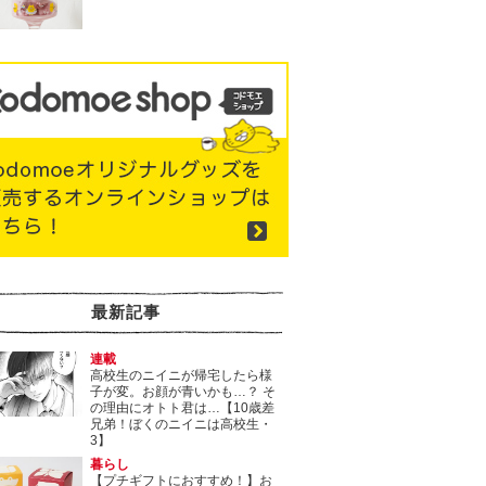
最新記事
連載
高校生のニイニが帰宅したら様
子が変。お顔が青いかも…？ そ
の理由にオトト君は…【10歳差
兄弟！ぼくのニイニは高校生・
3】
暮らし
【プチギフトにおすすめ！】お