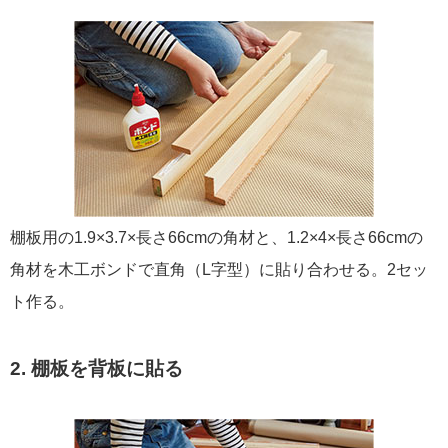
棚板用の1.9×3.7×長さ66cmの角材と、1.2×4×長さ66cmの
角材を木工ボンドで直角（L字型）に貼り合わせる。2セッ
ト作る。
2. 棚板を背板に貼る