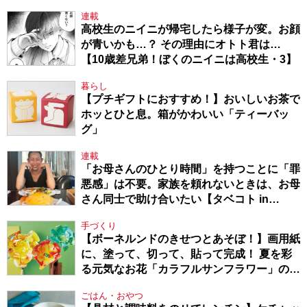
連載
高校生のニイニが帰宅したら様子が変。お顔
が青いかも…？ その理由にオトト君は…
【10歳差兄弟！ぼくのニイニは高校生・3】
暮らし
【プチギフトにおすすめ！】おいしいお茶で
ホッとひと息。箱がかわいい「ティーバッ
グ」
連載
「お母さんのひとり時間」を持つことに「罪
悪感」は不要。家族を頼れないときは、お母
さん同士で助け合いたい【タベコト in
Berlin・130】
手づくり
【ボーネルンドのきせつとあそぼ！】画用紙
に、塗って、切って、貼って完成！ 夏を彩
る元気なお花「カラフルサンフラワー」の作
り方
ごはん・おやつ