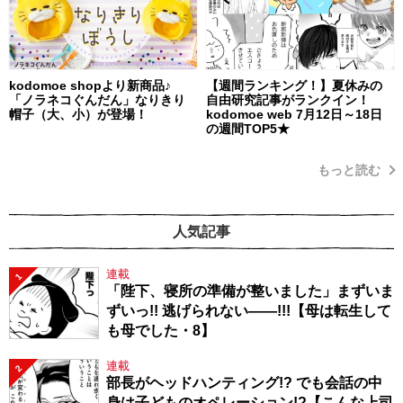
kodomoe shopより新商品♪
【週間ランキング！】夏休みの
「ノラネコぐんだん」なりきり
自由研究記事がランクイン！
帽子（大、小）が登場！
kodomoe web 7月12日～18日
の週間TOP5★
もっと読む
人気記事
連載
1
「陛下、寝所の準備が整いました」まずいま
ずいっ!! 逃げられない――!!!【母は転生して
も母でした・8】
連載
2
部長がヘッドハンティング!? でも会話の中
身は子どものオペレーション!?【こんな上司