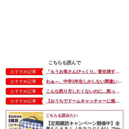
こちらも読んで
おすすめ記事
「もうお母さんびっくり。変化球すぎて！」17歳、思春期バリバリの息子が、帰宅するなり台所でやったこと【日登美のタベコト in Berlin・28】
おすすめ記事
わぁ～、中学1年生しかしない間違いしてるぅ！ 12歳の娘の宿題をチラ見して発見したこと【大きくなってく娘と私・55】
おすすめ記事
こんな怒り方したくないのに…怒ったあとは自己嫌悪。そんな時、通りすがりの人の言葉に…【少し大変で、すっごく幸せ～ドラベ症候群の娘と心臓に毛の生えた母～・25】
おすすめ記事
【おうちでドームキャッチャーに挑戦だ】アンパンマン わくわくドームキャッチャー
こちらも読みたい
【定期購読キャンペーン開催中】全
員もらえる！ノラネコぐんだん でか