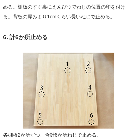
める。棚板のすぐ裏にえんぴつでねじの位置の印を付け
る。背板の厚みより1cmくらい長いねじで止める。
6. 計6か所止める
各棚板2か所ずつ、合計6か所ねじで止める。