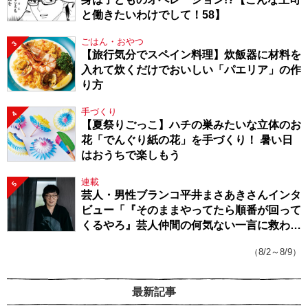
と働きたいわけでして！58】
ごはん・おやつ
3
【旅行気分でスペイン料理】炊飯器に材料を
入れて炊くだけでおいしい「パエリア」の作
り方
手づくり
4
【夏祭りごっこ】ハチの巣みたいな立体のお
花「でんぐり紙の花」を手づくり！ 暑い日
はおうちで楽しもう
連載
5
芸人・男性ブランコ平井まさあきさんインタ
ビュー「『そのままやってたら順番が回って
くるやろ』芸人仲間の何気ない一言に救われ
てきたから、頑張れる」
（8/2～8/9）
最新記事