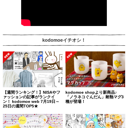
kodomoeイチオシ！
【週間ランキング！】NISAやフ
kodomoe shopより新商品♪
ァッションの記事がランクイ
「ノラネコぐんだん」耐熱マグ3
ン！ kodomoe web 7月19日～
種が登場！
25日の週間TOP5★