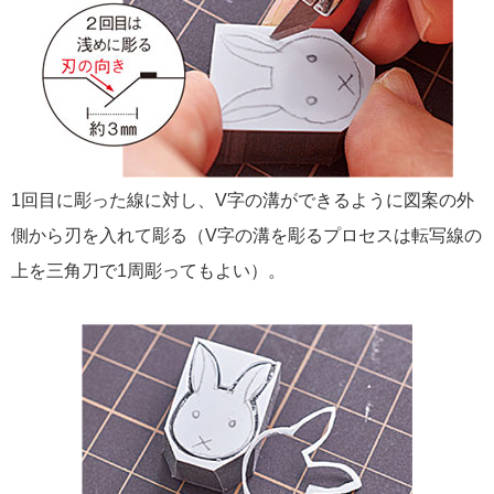
1回目に彫った線に対し、V字の溝ができるように図案の外
側から刃を入れて彫る（V字の溝を彫るプロセスは転写線の
上を三角刀で1周彫ってもよい）。