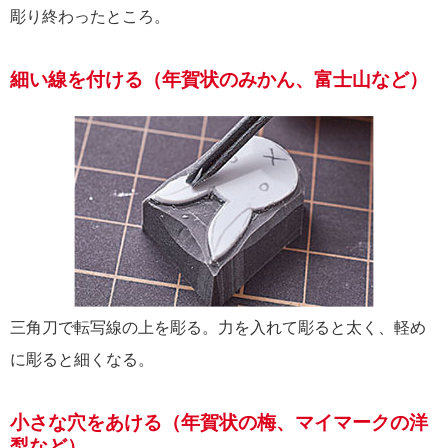
彫り終わったところ。
細い線を付ける（年賀状のみかん、富士山など）
三角刀で転写線の上を彫る。力を入れて彫ると太く、軽め
に彫ると細くなる。
小さな穴をあける（年賀状の梅、マイマークの洋
梨など）