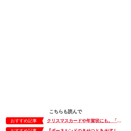
こちらも読んで
おすすめ記事
クリスマスカードや年賀状にも。「消しゴムはんこ」でパターンあそび 後編
おすすめ記事
【ボーネルンドのきせつとあそぼ！】画用紙に、塗って、切って、貼って完成！ 夏を彩る元気なお花「カラフルサンフラワー」の作り方