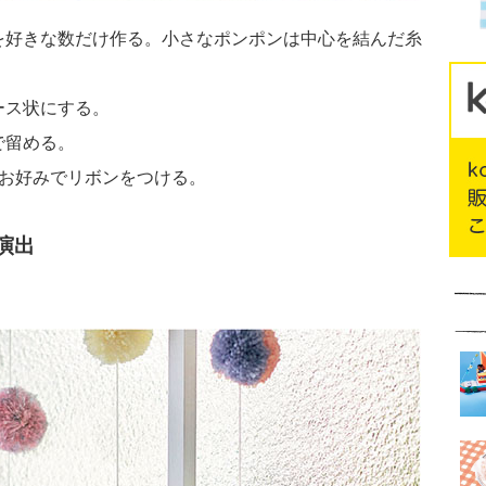
を好きな数だけ作る。小さなポンポンは中心を結んだ糸
ース状にする。
で留める。
。お好みでリボンをつける。
演出