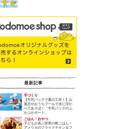
最新記事
手づくり
【牛乳パックで夏の工作！】お
風呂やおうちプールで水に浮か
べてあそぼ！「牛乳パックのぷ
かぷかボート」
ごはん・おやつ
子どもが喜ぶ世界の晩ごはん！
アメリカのフライドチキン＆フ