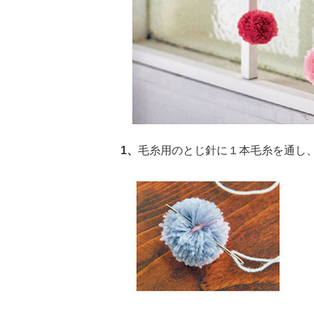
1、
毛糸用のとじ針に１本毛糸を通し