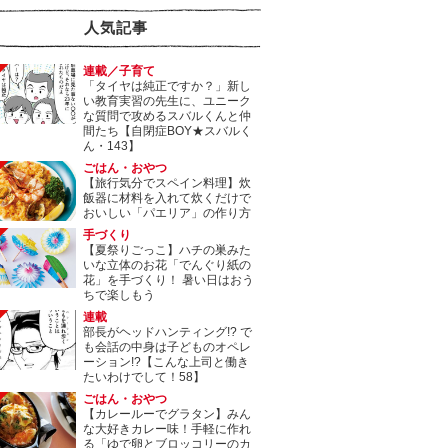
人気記事
連載／子育て
「タイヤは純正ですか？」新し
い教育実習の先生に、ユニーク
な質問で攻めるスバルくんと仲
間たち【自閉症BOY★スバルく
ん・143】
ごはん・おやつ
【旅行気分でスペイン料理】炊
飯器に材料を入れて炊くだけで
おいしい「パエリア」の作り方
手づくり
【夏祭りごっこ】ハチの巣みた
いな立体のお花「でんぐり紙の
花」を手づくり！ 暑い日はおう
ちで楽しもう
連載
部長がヘッドハンティング!? で
も会話の中身は子どものオペレ
ーション!?【こんな上司と働き
たいわけでして！58】
ごはん・おやつ
【カレールーでグラタン】みん
な大好きカレー味！手軽に作れ
る「ゆで卵とブロッコリーのカ