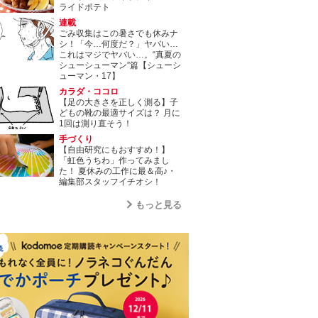
ライドポテト
連載
ごみ収集はこの暑さでも休みナ
シ！「今…何度だ？」ヤバい…
これはマジでヤバい…。“真夏の
シューシューマン”篇【シューシ
ューマン・17】
カラダ・ココロ
【足の大きさを正しく測る】子
どもの靴の最適サイズは？ 月に
1回は測り直そう！
手づくり
【自由研究にもおすすめ！】
「虹色うちわ」作ってみまし
た！ 夏休みの工作に最＆高♪・
編集部スタッフイチオシ！
もっと見る