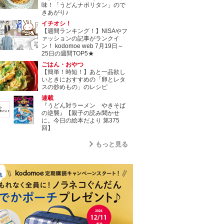
味！「うどんナポリタン」ので
きあがり♪
イチオシ！
【週間ランキング！】NISAやフ
ァッションの記事がランクイ
ン！ kodomoe web 7月19日～
25日の週間TOP5★
ごはん・おやつ
【簡単！時短！】あと一品欲し
いときにおすすめの「卵とレタ
スの炒めもの」のレシピ
連載
『うどん対ラーメン やきそば
の逆襲』【親子の読み聞かせ
に。今日の絵本だより 第375
回】
もっと見る