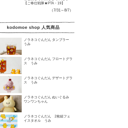
【ご奉仕戦隊★PTA・19】
（7/31～8/7）
kodomoe shop 人気商品
ノラネコぐんだん タンブラー
うみ
ノラネコぐんだん フロートグラ
ス うみ
ノラネコぐんだん デザートグラ
ス うみ
ノラネコぐんだん ぬいぐるみ
ワンワンちゃん
ノラネコぐんだん 2枚組フェ
イスタオル うみ