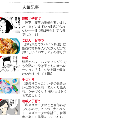
人気記事
連載／子育て
「陛下、寝所の準備が整いまし
た」まずいまずいっ!! 逃げられ
ない――!!!【母は転生しても母
でした・8】
ごはん・おやつ
【旅行気分でスペイン料理】炊
飯器に材料を入れて炊くだけで
おいしい「パエリア」の作り方
連載
部長がヘッドハンティング!? で
も会話の中身は子どものオペレ
ーション!?【こんな上司と働き
たいわけでして！58】
手づくり
【夏祭りごっこ】ハチの巣みた
いな立体のお花「でんぐり紙の
花」を手づくり！ 暑い日はおう
ちで楽しもう
連載／子育て
「私スズマークのこと全部わか
ってるので」PTAの一大イベン
ト、スズマークの集計日、保護
者と楽しく作業をしていたら…