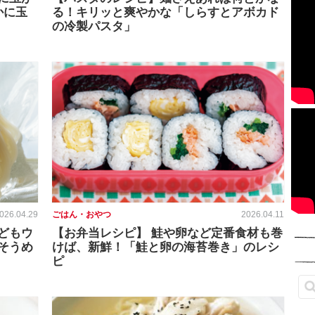
かに玉
る！キリッと爽やかな「しらすとアボカド
の冷製パスタ」
026.04.29
ごはん・おやつ
2026.04.11
どもウ
【お弁当レシピ】 鮭や卵など定番食材も巻
そうめ
けば、新鮮！「鮭と卵の海苔巻き」のレシ
ピ