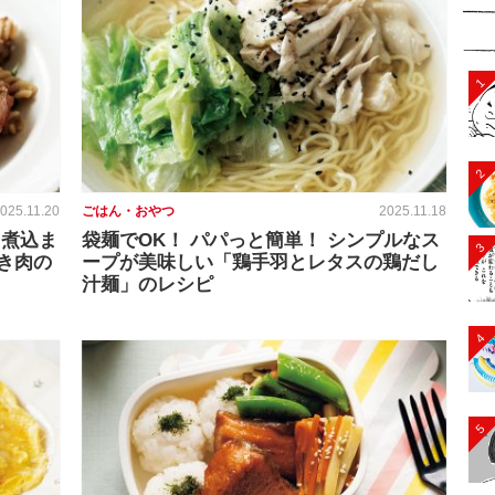
1
2
025.11.20
ごはん・おやつ
2025.11.18
 煮込ま
袋麺でOK！ パパっと簡単！ シンプルなス
3
き肉の
ープが美味しい「鶏手羽とレタスの鶏だし
汁麺」のレシピ
4
5