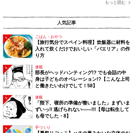
もっと読む
人気記事
ごはん・おやつ
1
【旅行気分でスペイン料理】炊飯器に材料を
入れて炊くだけでおいしい「パエリア」の作
り方
連載
2
部長がヘッドハンティング!? でも会話の中
身は子どものオペレーション!?【こんな上司
と働きたいわけでして！58】
連載
3
「陛下、寝所の準備が整いました」まずいま
ずいっ!! 逃げられない――!!!【母は転生して
も母でした・8】
手づくり
4