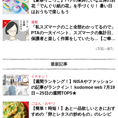
【夏祭りごっこ】ハチの巣みたいな立体のお
花「でんぐり紙の花」を手づくり！ 暑い日
はおうちで楽しもう
連載
5
「私スズマークのこと全部わかってるので」
PTAの一大イベント、スズマークの集計日、
保護者と楽しく作業をしていたら…【ご奉仕
戦隊★PTA・19】
（7/31～8/7）
最新記事
イチオシ！
【週間ランキング！】NISAやファッション
の記事がランクイン！ kodomoe web 7月19
日～25日の週間TOP5★
ごはん・おやつ
【簡単！時短！】あと一品欲しいときにおす
すめの「卵とレタスの炒めもの」のレシピ