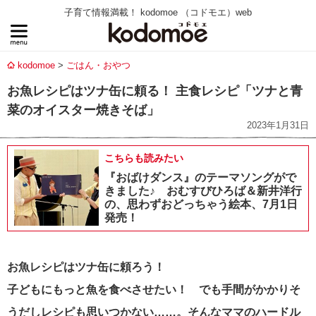
子育て情報満載！ kodomoe （コドモエ）web
kodomoe
ごはん・おやつ
お魚レシピはツナ缶に頼る！ 主食レシピ「ツナと青
菜のオイスター焼きそば」
2023年1月31日
こちらも読みたい
『おばけダンス』のテーマソングがで
きました♪ おむすびひろば＆新井洋行
の、思わずおどっちゃう絵本、7月1日
発売！
お魚レシピはツナ缶に頼ろう！
子どもにもっと魚を食べさせたい！ でも手間がかかりそ
うだしレシピも思いつかない……。
そんなママのハードル