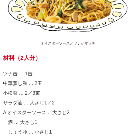
オイスターソースとツナがマッチ
材料（2人分）
ツナ缶 … 1缶
中華蒸し麺 … 2玉
小松菜 … 2／3束
サラダ油 … 大さじ1／2
A オイスターソース… 大さじ2
酒 … 大さじ1
しょうゆ … 小さじ1