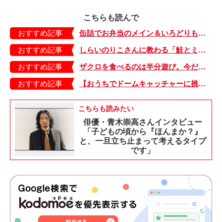
こちらも読んで
おすすめ記事
缶詰でお弁当のメイン＆いろどりも！「ツナのクロケット」と「にんじんシリシリ」のレシピ
おすすめ記事
しらいのりこさんに教わる「鮭とミニトマトの炊き込みごはん」の作り方
おすすめ記事
ザクロを食べるのは半分遊び。今だけのお楽しみがいっぱいの、ドイツの秋の食卓【日登美のタベコト in Berlin・34】
おすすめ記事
【おうちでドームキャッチャーに挑戦だ】アンパンマン わくわくドームキャッチャー
こちらも読みたい
俳優・青木崇高さんインタビュー
「子どもの頃から『ほんまか？』
と、一旦立ち止まって考えるタイプ
です」