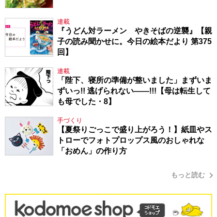
連載
『うどん対ラーメン やきそばの逆襲』【親
子の読み聞かせに。今日の絵本だより 第375
回】
連載
「陛下、寝所の準備が整いました」まずいま
ずいっ!! 逃げられない――!!!【母は転生して
も母でした・8】
手づくり
【夏祭りごっこで盛り上がろう！】紙皿やス
トローでフォトプロップス風のおしゃれな
「おめん」の作り方
もっと読む