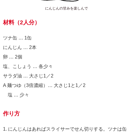
にんじんの甘みを楽しんで
材料（2人分）
ツナ缶 … 1缶
にんじん … 2本
卵 … 2個
塩、こしょう … 各少々
サラダ油 … 大さじ1／2
A 麺つゆ（3倍濃縮）… 大さじ1と1／2
塩 … 少々
作り方
1. にんじんはあればスライサーでせん切りする。ツナは缶