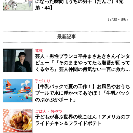
になった瞬間【うちの男子（だんご）4兄
弟・44】
（7/30～8/6）
最新記事
連載
芸人・男性ブランコ平井まさあきさんインタ
ビュー「『そのままやってたら順番が回って
くるやろ』芸人仲間の何気ない一言に救われ
てきたから、頑張れる」
手づくり
【牛乳パックで夏の工作！】お風呂やおうち
プールで水に浮かべてあそぼ！「牛乳パック
のぷかぷかボート」
ごはん・おやつ
子どもが喜ぶ世界の晩ごはん！アメリカのフ
ライドチキン＆フライドポテト