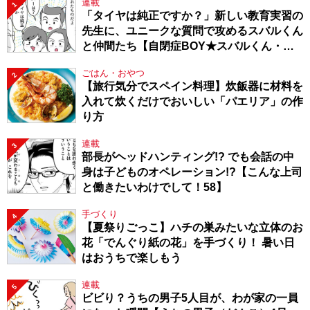
連載
1
「タイヤは純正ですか？」新しい教育実習の
先生に、ユニークな質問で攻めるスバルくん
と仲間たち【自閉症BOY★スバルくん・
143】
ごはん・おやつ
2
【旅行気分でスペイン料理】炊飯器に材料を
入れて炊くだけでおいしい「パエリア」の作
り方
連載
3
部長がヘッドハンティング!? でも会話の中
身は子どものオペレーション!?【こんな上司
と働きたいわけでして！58】
手づくり
4
【夏祭りごっこ】ハチの巣みたいな立体のお
花「でんぐり紙の花」を手づくり！ 暑い日
はおうちで楽しもう
連載
5
ビビり？うちの男子5人目が、わが家の一員