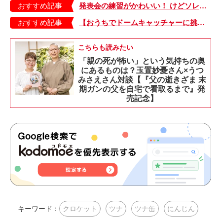
おすすめ記事
発表会の練習がかわいい！ けどソレを引っ張られると困ります【オクラ一家のシュールな日常・2】
おすすめ記事
【おうちでドームキャッチャーに挑戦だ】アンパンマン わくわくドームキャッチャー
こちらも読みたい
「親の死が怖い」という気持ちの奥
にあるものは？玉置妙憂さん×うつ
みさえさん対談【『父の逝きざま 末
期ガンの父を自宅で看取るまで』発
売記念】
キーワード：
クロケット
ツナ
ツナ缶
にんじん