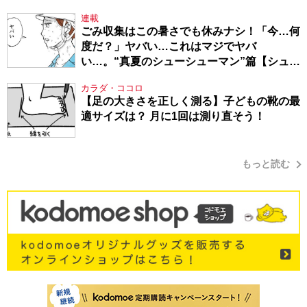
連載
ごみ収集はこの暑さでも休みナシ！「今…何
度だ？」ヤバい…これはマジでヤバ
い…。“真夏のシューシューマン”篇【シュー
シューマン・17】
カラダ・ココロ
【足の大きさを正しく測る】子どもの靴の最
適サイズは？ 月に1回は測り直そう！
もっと読む