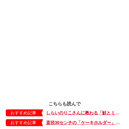
こちらも読んで
おすすめ記事
しらいのりこさんに教わる「鮭とミニトマトの炊き込みごはん」の作り方
おすすめ記事
直径30センチの「ケーキホルダー」が各家庭に!? 恐るべし、ドイツの誕生日ケーキ事情【日登美のタベコト in Berlin・33】