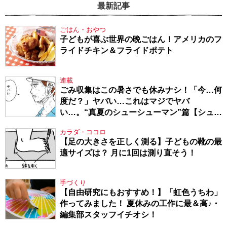
最新記事
ごはん・おやつ
子どもが喜ぶ世界の晩ごはん！アメリカのフ
ライドチキン＆フライドポテト
連載
ごみ収集はこの暑さでも休みナシ！「今…何
度だ？」ヤバい…これはマジでヤバ
い…。“真夏のシューシューマン”篇【シュー
シューマン・17】
カラダ・ココロ
【足の大きさを正しく測る】子どもの靴の最
適サイズは？ 月に1回は測り直そう！
手づくり
【自由研究にもおすすめ！】「虹色うちわ」
作ってみました！ 夏休みの工作に最＆高♪・
編集部スタッフイチオシ！