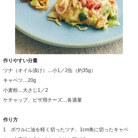
作りやすい分量
ツナ（オイル漬け）…小1／2缶（約35g）
キャベツ…20g
小麦粉…大さじ1／2
ケチャップ、ピザ用チーズ…各適量
作り方
1 ボウルに油を軽く切ったツナ、1cm角に切ったキャベ