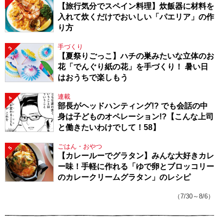
【旅行気分でスペイン料理】炊飯器に材料を
入れて炊くだけでおいしい「パエリア」の作
り方
手づくり
3
【夏祭りごっこ】ハチの巣みたいな立体のお
花「でんぐり紙の花」を手づくり！ 暑い日
はおうちで楽しもう
連載
4
部長がヘッドハンティング!? でも会話の中
身は子どものオペレーション!?【こんな上司
と働きたいわけでして！58】
ごはん・おやつ
5
【カレールーでグラタン】みんな大好きカレ
ー味！手軽に作れる「ゆで卵とブロッコリー
のカレークリームグラタン」のレシピ
（7/30～8/6）