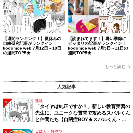
【週間ランキング！】夏休みの
【読まれてます！】暑い季節に
自由研究記事がランクイン！
ピッタリの記事がランクイン！
kodomoe web 7月12日～18日
kodomoe web 7月5日～11日の
の週間TOP5★
週間TOP5★
もっと読む
人気記事
連載
1
「タイヤは純正ですか？」新しい教育実習の
先生に、ユニークな質問で攻めるスバルくん
と仲間たち【自閉症BOY★スバルくん・
143】
ごはん・おやつ
2