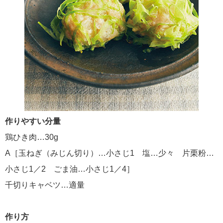
作りやすい分量
鶏ひき肉…30g
A［玉ねぎ（みじん切り）…小さじ1 塩…少々 片栗粉…
小さじ1／2 ごま油…小さじ1／4］
千切りキャベツ…適量
作り方