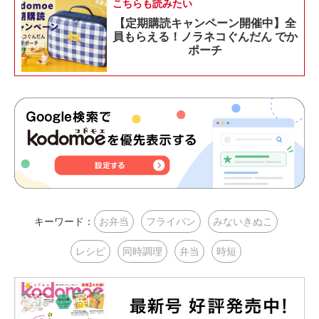
こちらも読みたい
【定期購読キャンペーン開催中】全
員もらえる！ノラネコぐんだん でか
ポーチ
キーワード：
お弁当
フライパン
みないきぬこ
レシピ
同時調理
弁当
時短