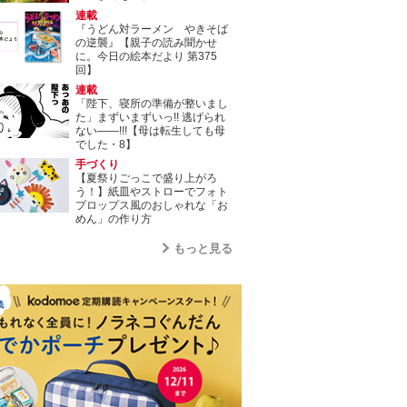
連載
『うどん対ラーメン やきそば
の逆襲』【親子の読み聞かせ
に。今日の絵本だより 第375
回】
連載
「陛下、寝所の準備が整いまし
た」まずいまずいっ!! 逃げられ
ない――!!!【母は転生しても母
でした・8】
手づくり
【夏祭りごっこで盛り上がろ
う！】紙皿やストローでフォト
プロップス風のおしゃれな「お
めん」の作り方
もっと見る