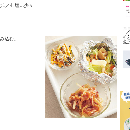
1／4, 塩…少々
もみ込む。