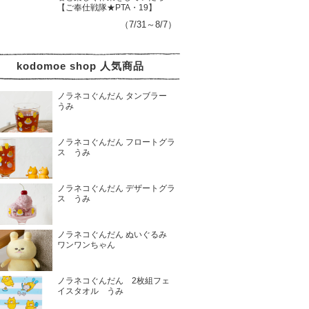
【ご奉仕戦隊★PTA・19】
（7/31～8/7）
kodomoe shop 人気商品
ノラネコぐんだん タンブラー
うみ
ノラネコぐんだん フロートグラ
ス うみ
ノラネコぐんだん デザートグラ
ス うみ
ノラネコぐんだん ぬいぐるみ
ワンワンちゃん
ノラネコぐんだん 2枚組フェ
イスタオル うみ