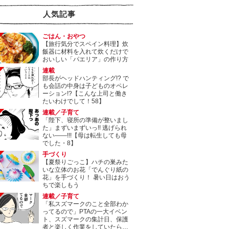
人気記事
ごはん・おやつ
【旅行気分でスペイン料理】炊
飯器に材料を入れて炊くだけで
おいしい「パエリア」の作り方
連載
部長がヘッドハンティング!? で
も会話の中身は子どものオペレ
ーション!?【こんな上司と働き
たいわけでして！58】
連載／子育て
「陛下、寝所の準備が整いまし
た」まずいまずいっ!! 逃げられ
ない――!!!【母は転生しても母
でした・8】
手づくり
【夏祭りごっこ】ハチの巣みた
いな立体のお花「でんぐり紙の
花」を手づくり！ 暑い日はおう
ちで楽しもう
連載／子育て
「私スズマークのこと全部わか
ってるので」PTAの一大イベン
ト、スズマークの集計日、保護
者と楽しく作業をしていたら…