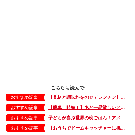
こちらも読んで
おすすめ記事
【具材と調味料をのせてレンチン】ケチャップ×バターの王道味！「うどんナポリタン」のできあがり♪
おすすめ記事
【簡単！時短！】あと一品欲しいときにおすすめの「卵とレタスの炒めもの」のレシピ
おすすめ記事
子どもが喜ぶ世界の晩ごはん！アメリカのフライドチキン＆フライドポテト
おすすめ記事
【おうちでドームキャッチャーに挑戦だ】アンパンマン わくわくドームキャッチャー