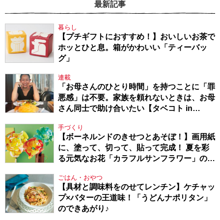
最新記事
暮らし
【プチギフトにおすすめ！】おいしいお茶で
ホッとひと息。箱がかわいい「ティーバッ
グ」
連載
「お母さんのひとり時間」を持つことに「罪
悪感」は不要。家族を頼れないときは、お母
さん同士で助け合いたい【タベコト in
Berlin・130】
手づくり
【ボーネルンドのきせつとあそぼ！】画用紙
に、塗って、切って、貼って完成！ 夏を彩
る元気なお花「カラフルサンフラワー」の作
り方
ごはん・おやつ
【具材と調味料をのせてレンチン】ケチャッ
プ×バターの王道味！「うどんナポリタン」
のできあがり♪