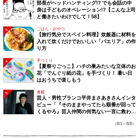
部長がヘッドハンティング!? でも会話の中
身は子どものオペレーション!?【こんな上司
と働きたいわけでして！58】
ごはん・おやつ
3
【旅行気分でスペイン料理】炊飯器に材料を
入れて炊くだけでおいしい「パエリア」の作
り方
手づくり
4
【夏祭りごっこ】ハチの巣みたいな立体のお
花「でんぐり紙の花」を手づくり！ 暑い日
はおうちで楽しもう
連載
5
芸人・男性ブランコ平井まさあきさんインタ
ビュー「『そのままやってたら順番が回って
くるやろ』芸人仲間の何気ない一言に救われ
てきたから、頑張れる」
（8/1～8/8）