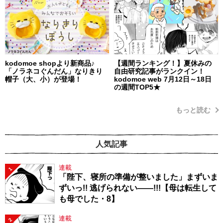
kodomoe shopより新商品♪
【週間ランキング！】夏休みの
「ノラネコぐんだん」なりきり
自由研究記事がランクイン！
帽子（大、小）が登場！
kodomoe web 7月12日～18日
の週間TOP5★
もっと読む
人気記事
連載
1
「陛下、寝所の準備が整いました」まずいま
ずいっ!! 逃げられない――!!!【母は転生して
も母でした・8】
連載
2