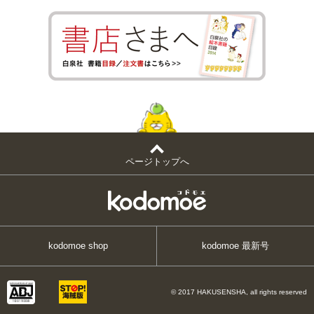
ページトップへ
kodomoe shop
kodomoe 最新号
© 2017 HAKUSENSHA, all rights reserved