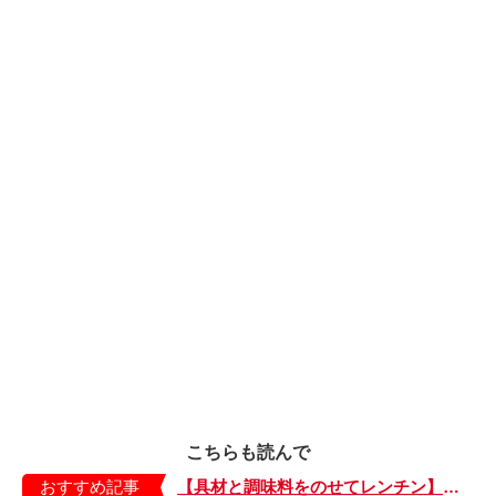
こちらも読んで
おすすめ記事
【具材と調味料をのせてレンチン】ケチャップ×バターの王道味！「うどんナポリタン」のできあがり♪