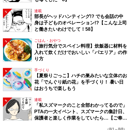
連載
2
部長がヘッドハンティング!? でも会話の中
身は子どものオペレーション!?【こんな上司
と働きたいわけでして！58】
ごはん・おやつ
3
【旅行気分でスペイン料理】炊飯器に材料を
入れて炊くだけでおいしい「パエリア」の作
り方
手づくり
4
【夏祭りごっこ】ハチの巣みたいな立体のお
花「でんぐり紙の花」を手づくり！ 暑い日
はおうちで楽しもう
連載
5
「私スズマークのこと全部わかってるので」
PTAの一大イベント、スズマークの集計日、
保護者と楽しく作業をしていたら…【ご奉仕
戦隊★PTA・19】
（8/1～8/8）