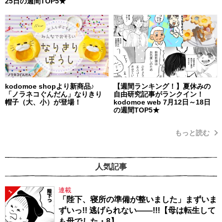
25日の週間TOP5★
kodomoe shopより新商品♪
【週間ランキング！】夏休みの
「ノラネコぐんだん」なりきり
自由研究記事がランクイン！
帽子（大、小）が登場！
kodomoe web 7月12日～18日
の週間TOP5★
もっと読む
人気記事
連載
1
「陛下、寝所の準備が整いました」まずいま
ずいっ!! 逃げられない――!!!【母は転生して
も母でした・8】