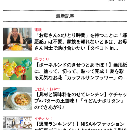
最新記事
連載
「お母さんのひとり時間」を持つことに「罪
悪感」は不要。家族を頼れないときは、お母
さん同士で助け合いたい【タベコト in
Berlin・130】
手づくり
【ボーネルンドのきせつとあそぼ！】画用紙
に、塗って、切って、貼って完成！ 夏を彩
る元気なお花「カラフルサンフラワー」の作
り方
ごはん・おやつ
【具材と調味料をのせてレンチン】ケチャッ
プ×バターの王道味！「うどんナポリタン」
のできあがり♪
イチオシ！
【週間ランキング！】NISAやファッション