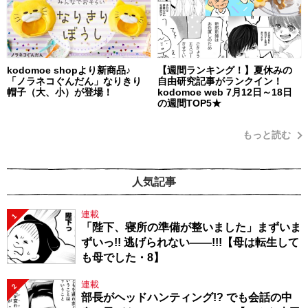
kodomoe shopより新商品♪
【週間ランキング！】夏休みの
「ノラネコぐんだん」なりきり
自由研究記事がランクイン！
帽子（大、小）が登場！
kodomoe web 7月12日～18日
の週間TOP5★
もっと読む
人気記事
連載
1
「陛下、寝所の準備が整いました」まずいま
ずいっ!! 逃げられない――!!!【母は転生して
も母でした・8】
連載
2
部長がヘッドハンティング!? でも会話の中