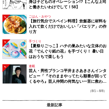
身は子どものオペレーション!?【こんな上司
と働きたいわけでして！58】
ごはん・おやつ
3
【旅行気分でスペイン料理】炊飯器に材料を
入れて炊くだけでおいしい「パエリア」の作
り方
手づくり
4
【夏祭りごっこ】ハチの巣みたいな立体のお
花「でんぐり紙の花」を手づくり！ 暑い日
はおうちで楽しもう
連載
5
芸人・男性ブランコ平井まさあきさんインタ
ビュー「『そのままやってたら順番が回って
くるやろ』芸人仲間の何気ない一言に救われ
てきたから、頑張れる」
（8/1～8/8）
最新記事