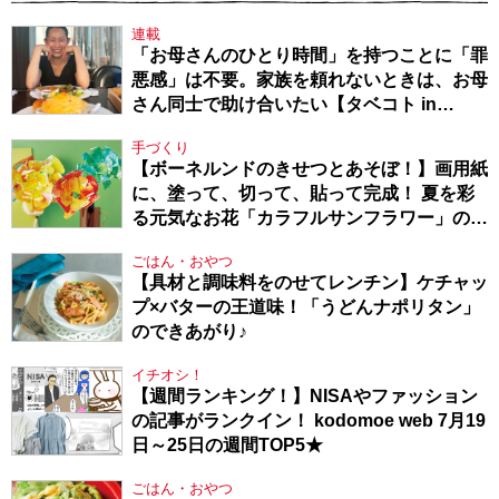
連載
「お母さんのひとり時間」を持つことに「罪
悪感」は不要。家族を頼れないときは、お母
さん同士で助け合いたい【タベコト in
Berlin・130】
手づくり
【ボーネルンドのきせつとあそぼ！】画用紙
に、塗って、切って、貼って完成！ 夏を彩
る元気なお花「カラフルサンフラワー」の作
り方
ごはん・おやつ
【具材と調味料をのせてレンチン】ケチャッ
プ×バターの王道味！「うどんナポリタン」
のできあがり♪
イチオシ！
【週間ランキング！】NISAやファッション
の記事がランクイン！ kodomoe web 7月19
日～25日の週間TOP5★
ごはん・おやつ