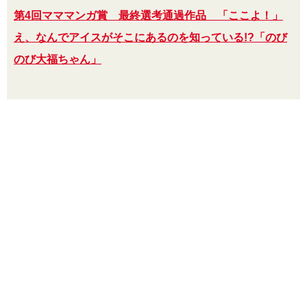
第4回マママンガ賞 最終選考通過作品 「ここよ！」
え、なんでアイスがそこにあるのを知っている!?「のび
のび大福ちゃん」