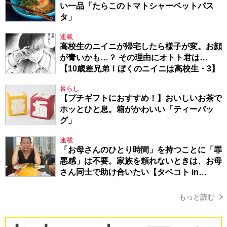
い一品「たらこのトマトシャーベットパス
タ」
連載
高校生のニイニが帰宅したら様子が変。お顔
が青いかも…？ その理由にオトト君は…
【10歳差兄弟！ぼくのニイニは高校生・3】
暮らし
【プチギフトにおすすめ！】おいしいお茶で
ホッとひと息。箱がかわいい「ティーバッ
グ」
連載
「お母さんのひとり時間」を持つことに「罪
悪感」は不要。家族を頼れないときは、お母
さん同士で助け合いたい【タベコト in
Berlin・130】
もっと読む