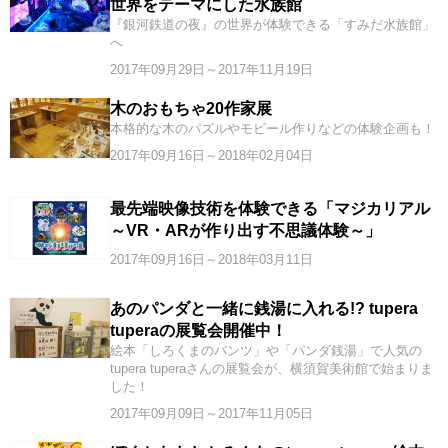
世界をテーマにした水族館
『銀河鉄道の夜』の世界が体験できる「すみだ水族館」
へ
2017年09月29日～2017年11月19日
木のおもちゃ20作家展
本格的な木のパズルやモビール作りなどの体験企画も！
2017年09月16日～2018年02月04日
最先端映像技術を体験できる「マジカリアル
～VR・ARが作り出す不思議体験～」
2017年09月16日～2018年03月11日
あのパンダと一緒に銭湯に入れる!? tupera
tuperaの展覧会開催中！
絵本「しろくまのパンツ」や「パンダ銭湯」で人気の
tupera tuperaさんの展覧会が、横須賀美術館で始まりま
した！
2017年09月09日～2017年11月05日