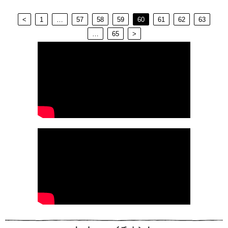
<
1
…
57
58
59
60
61
62
63
…
65
>