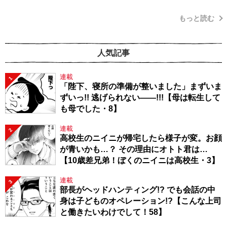
もっと読む
人気記事
連載
1
「陛下、寝所の準備が整いました」まずいま
ずいっ!! 逃げられない――!!!【母は転生して
も母でした・8】
連載
2
高校生のニイニが帰宅したら様子が変。お顔
が青いかも…？ その理由にオトト君は…
【10歳差兄弟！ぼくのニイニは高校生・3】
連載
3
部長がヘッドハンティング!? でも会話の中
身は子どものオペレーション!?【こんな上司
と働きたいわけでして！58】