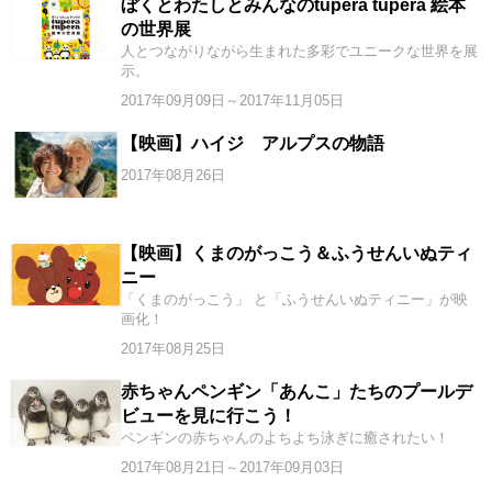
ぼくとわたしとみんなのtupera tupera 絵本
の世界展
人とつながりながら生まれた多彩でユニークな世界を展
示。
2017年09月09日～2017年11月05日
【映画】ハイジ アルプスの物語
2017年08月26日
【映画】くまのがっこう＆ふうせんいぬティ
ニー
「くまのがっこう」 と「ふうせんいぬティニー」が映
画化！
2017年08月25日
赤ちゃんペンギン「あんこ」たちのプールデ
ビューを見に行こう！
ペンギンの赤ちゃんのよちよち泳ぎに癒されたい！
2017年08月21日～2017年09月03日