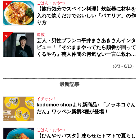
ごはん・おやつ
4
【旅行気分でスペイン料理】炊飯器に材料を
入れて炊くだけでおいしい「パエリア」の作
り方
連載
5
芸人・男性ブランコ平井まさあきさんインタ
ビュー「『そのままやってたら順番が回って
くるやろ』芸人仲間の何気ない一言に救われ
てきたから、頑張れる」
（8/3～8/10）
最新記事
イチオシ！
kodomoe shopより新商品♪ 「ノラネコぐん
だん」ワッペン新柄3種が登場！
ごはん・おやつ
【ひんやりパスタ】凍らせたトマトで夏らし