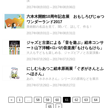
演
2017年08月03日～2017年08月06日
六本木開館10周年記念展 おもしろびじゅつ
ワンダーランド2017
美術館の名品を見て、聞いて、話して、作る！
2017年08月01日～2017年08月31日
ジャズと古楽による「音を遊ぶ」絵本コンサ
ート山下洋輔+ロバの音楽座｢もけらもけら」
大人も子どもも楽しめる、ジャズピアノと古楽演奏♪
2017年07月29日～2017年07月29日
にしむらあつこ絵本原画展「ぐぎがさんとふ
へほさん」
あの、『ホネホネさん』シリーズの原画などを展示
2017年07月29日～2017年08月27日
<
1
…
58
59
60
61
62
63
64
65
>