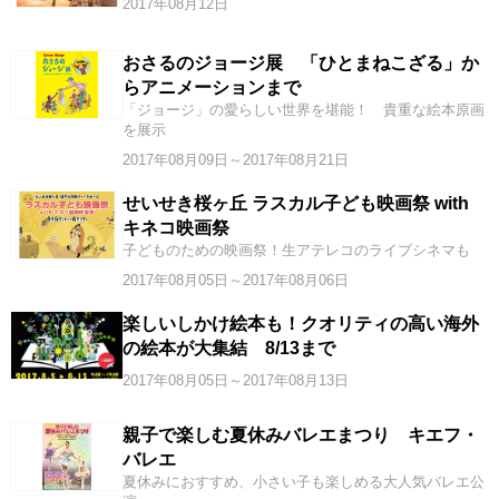
2017年08月12日
おさるのジョージ展 「ひとまねこざる」か
らアニメーションまで
「ジョージ」の愛らしい世界を堪能！ 貴重な絵本原画
を展示
2017年08月09日～2017年08月21日
せいせき桜ヶ丘 ラスカル子ども映画祭 with
キネコ映画祭
子どものための映画祭！生アテレコのライブシネマも
2017年08月05日～2017年08月06日
楽しいしかけ絵本も！クオリティの高い海外
の絵本が大集結 8/13まで
2017年08月05日～2017年08月13日
親子で楽しむ夏休みバレエまつり キエフ・
バレエ
夏休みにおすすめ、小さい子も楽しめる大人気バレエ公