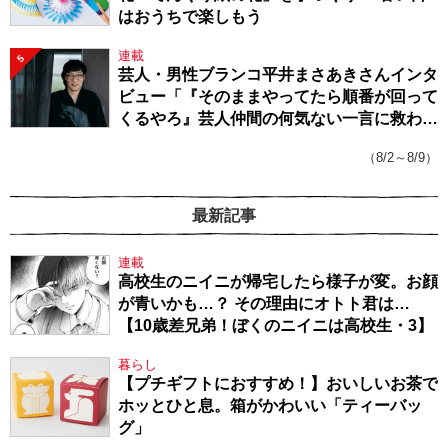
はおうちで楽しもう
連載
5
芸人・男性ブランコ平井まさあきさんインタ
ビュー「『そのままやってたら順番が回って
くるやろ』芸人仲間の何気ない一言に救われ
てきたから、頑張れる」
（8/2～8/9）
最新記事
連載
高校生のニイニが帰宅したら様子が変。お顔
が青いかも…？ その理由にオトト君は…
【10歳差兄弟！ぼくのニイニは高校生・3】
暮らし
【プチギフトにおすすめ！】おいしいお茶で
ホッとひと息。箱がかわいい「ティーバッ
グ」