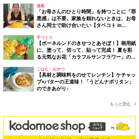
連載
「お母さんのひとり時間」を持つことに「罪
悪感」は不要。家族を頼れないときは、お母
さん同士で助け合いたい【タベコト in
Berlin・130】
手づくり
【ボーネルンドのきせつとあそぼ！】画用紙
に、塗って、切って、貼って完成！ 夏を彩
る元気なお花「カラフルサンフラワー」の作
り方
ごはん・おやつ
【具材と調味料をのせてレンチン】ケチャッ
プ×バターの王道味！「うどんナポリタン」
のできあがり♪
もっと読む