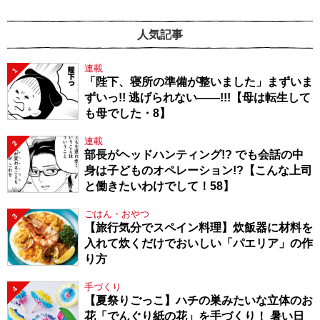
人気記事
連載
1
「陛下、寝所の準備が整いました」まずいま
ずいっ!! 逃げられない――!!!【母は転生して
も母でした・8】
連載
2
部長がヘッドハンティング!? でも会話の中
身は子どものオペレーション!?【こんな上司
と働きたいわけでして！58】
ごはん・おやつ
3
【旅行気分でスペイン料理】炊飯器に材料を
入れて炊くだけでおいしい「パエリア」の作
り方
手づくり
4
【夏祭りごっこ】ハチの巣みたいな立体のお
花「でんぐり紙の花」を手づくり！ 暑い日