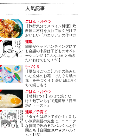
人気記事
ごはん・おやつ
【旅行気分でスペイン料理】炊
飯器に材料を入れて炊くだけで
おいしい「パエリア」の作り方
連載
部長がヘッドハンティング!? で
も会話の中身は子どものオペレ
ーション!?【こんな上司と働き
たいわけでして！58】
手づくり
【夏祭りごっこ】ハチの巣みた
いな立体のお花「でんぐり紙の
花」を手づくり！ 暑い日はおう
ちで楽しもう
ごはん・おやつ
【材料3つ！】のせて焼くだ
け！包丁いらずで超簡単「目玉
焼きトースト」
連載／子育て
「タイヤは純正ですか？」新し
い教育実習の先生に、ユニーク
な質問で攻めるスバルくんと仲
間たち【自閉症BOY★スバルく
ん・143】