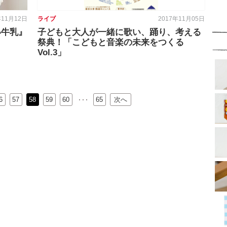
年11月12日
ライブ
2017年11月05日
い牛乳』
子どもと大人が一緒に歌い、踊り、考える
祭典！「こどもと音楽の未来をつくる
Vol.3」
6
57
58
59
…
60
65
次へ