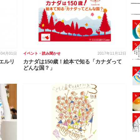
1
2
年04月01日
イベント・読み聞かせ
2017年11月12日
エルリ
カナダは150歳！絵本で知る「カナダって
どんな国？」
3
4
5