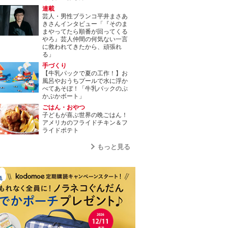
連載
芸人・男性ブランコ平井まさあ
きさんインタビュー「『そのま
まやってたら順番が回ってくる
やろ』芸人仲間の何気ない一言
に救われてきたから、頑張れ
る」
手づくり
【牛乳パックで夏の工作！】お
風呂やおうちプールで水に浮か
べてあそぼ！「牛乳パックのぷ
かぷかボート」
ごはん・おやつ
子どもが喜ぶ世界の晩ごはん！
アメリカのフライドチキン＆フ
ライドポテト
もっと見る