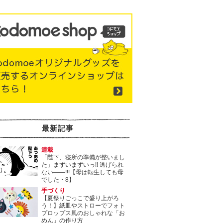
最新記事
連載
「陛下、寝所の準備が整いまし
た」まずいまずいっ!! 逃げられ
ない――!!!【母は転生しても母
でした・8】
手づくり
【夏祭りごっこで盛り上がろ
う！】紙皿やストローでフォト
プロップス風のおしゃれな「お
めん」の作り方