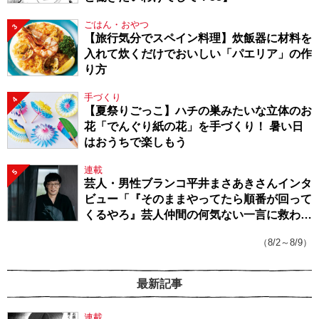
ごはん・おやつ
3
【旅行気分でスペイン料理】炊飯器に材料を
入れて炊くだけでおいしい「パエリア」の作
り方
手づくり
4
【夏祭りごっこ】ハチの巣みたいな立体のお
花「でんぐり紙の花」を手づくり！ 暑い日
はおうちで楽しもう
連載
5
芸人・男性ブランコ平井まさあきさんインタ
ビュー「『そのままやってたら順番が回って
くるやろ』芸人仲間の何気ない一言に救われ
てきたから、頑張れる」
（8/2～8/9）
最新記事
連載