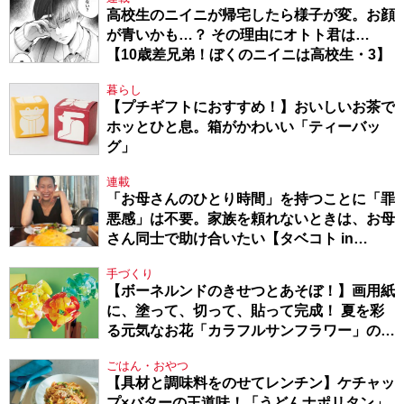
高校生のニイニが帰宅したら様子が変。お顔
が青いかも…？ その理由にオトト君は…
【10歳差兄弟！ぼくのニイニは高校生・3】
暮らし
【プチギフトにおすすめ！】おいしいお茶で
ホッとひと息。箱がかわいい「ティーバッ
グ」
連載
「お母さんのひとり時間」を持つことに「罪
悪感」は不要。家族を頼れないときは、お母
さん同士で助け合いたい【タベコト in
Berlin・130】
手づくり
【ボーネルンドのきせつとあそぼ！】画用紙
に、塗って、切って、貼って完成！ 夏を彩
る元気なお花「カラフルサンフラワー」の作
り方
ごはん・おやつ
【具材と調味料をのせてレンチン】ケチャッ
プ×バターの王道味！「うどんナポリタン」