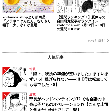
kodomoe shopより新商品♪
【週間ランキング！】夏休みの
「ノラネコぐんだん」なりきり
自由研究記事がランクイン！
帽子（大、小）が登場！
kodomoe web 7月12日～18日
の週間TOP5★
もっと読む
人気記事
連載
1
「陛下、寝所の準備が整いました」まずいま
ずいっ!! 逃げられない――!!!【母は転生して
も母でした・8】
連載
2
部長がヘッドハンティング!? でも会話の中
身は子どものオペレーション!?【こんな上司
と働きたいわけでして！58】