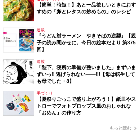
【簡単！時短！】あと一品欲しいときにおす
すめの「卵とレタスの炒めもの」のレシピ
連載
『うどん対ラーメン やきそばの逆襲』【親
子の読み聞かせに。今日の絵本だより 第375
回】
連載
「陛下、寝所の準備が整いました」まずいま
ずいっ!! 逃げられない――!!!【母は転生して
も母でした・8】
手づくり
【夏祭りごっこで盛り上がろう！】紙皿やス
トローでフォトプロップス風のおしゃれな
「おめん」の作り方
もっと読む