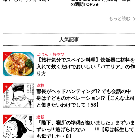
の週間TOP5★
もっと読む
人気記事
ごはん・おやつ
1
【旅行気分でスペイン料理】炊飯器に材料を
入れて炊くだけでおいしい「パエリア」の作
り方
連載
2
部長がヘッドハンティング!? でも会話の中
身は子どものオペレーション!?【こんな上司
と働きたいわけでして！58】
連載
3
「陛下、寝所の準備が整いました」まずいま
ずいっ!! 逃げられない――!!!【母は転生して
も母でした・8】