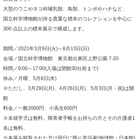
大型のワニやネコ科哺乳類、鳥類、トンボやハチなど、
国立科学博物館が誇る貴重な標本のコレクションを中心に
300 点以上の標本展示で構成します。
期間／2021年3月9日(火)～6月13日(日)
会場／国立科学博物館 東京都台東区上野公園 7-20
時間／9:00～17:00(入場は閉館30分前まで)
休み／月曜、5月6日(木)
※ただし、3月29日(月)、4月26日(月)、5月3日(月・祝)は開
館
料金／一般2000円、小高生600円
※未就学児は無料。障害者手帳をお持ちの方とその介護者1
名は無料。
※本展を観覧された方は同日に限り常設展(地球館・日本館)