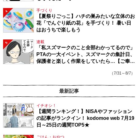
手づくり
4
【夏祭りごっこ】ハチの巣みたいな立体のお
花「でんぐり紙の花」を手づくり！ 暑い日
はおうちで楽しもう
連載
5
「私スズマークのこと全部わかってるので」
PTAの一大イベント、スズマークの集計日、
保護者と楽しく作業をしていたら…【ご奉仕
戦隊★PTA・19】
（7/31～8/7）
最新記事
イチオシ！
【週間ランキング！】NISAやファッション
の記事がランクイン！ kodomoe web 7月19
日～25日の週間TOP5★
ごはん・おやつ