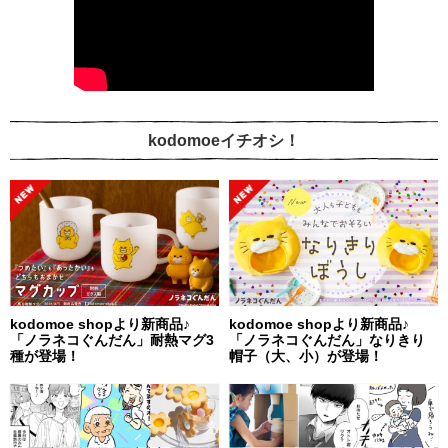
kodomoeイチオシ！
kodomoe shopより新商品♪
kodomoe shopより新商品♪
「ノラネコぐんだん」耐熱マグ3
「ノラネコぐんだん」なりきり
種が登場！
帽子（大、小）が登場！