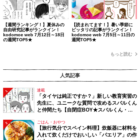
【週間ランキング！】夏休みの
【読まれてます！】暑い季節に
自由研究記事がランクイン！
ピッタリの記事がランクイン！
kodomoe web 7月12日～18日
kodomoe web 7月5日～11日の
の週間TOP5★
週間TOP5★
もっと読む
人気記事
連載
1
「タイヤは純正ですか？」新しい教育実習の
先生に、ユニークな質問で攻めるスバルくん
と仲間たち【自閉症BOY★スバルくん・
143】
ごはん・おやつ
2
【旅行気分でスペイン料理】炊飯器に材料を
入れて炊くだけでおいしい「パエリア」の作