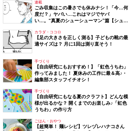
連載
ごみ収集はこの暑さでも休みナシ！「今…何
度だ？」ヤバい…これはマジでヤバ
い…。“真夏のシューシューマン”篇【シュー
シューマン・17】
カラダ・ココロ
【足の大きさを正しく測る】子どもの靴の最
適サイズは？ 月に1回は測り直そう！
手づくり
【自由研究にもおすすめ！】「虹色うちわ」
作ってみました！ 夏休みの工作に最＆高♪・
編集部スタッフイチオシ！
手づくり
【自由研究にもなる夏のクラフト】どんな模
様が出るかな？ 開くまでのお楽しみ♪「虹色
うちわ」の作り方
ごはん・おやつ
【超簡単！ 麺レシピ】ツレヅレハナコさん