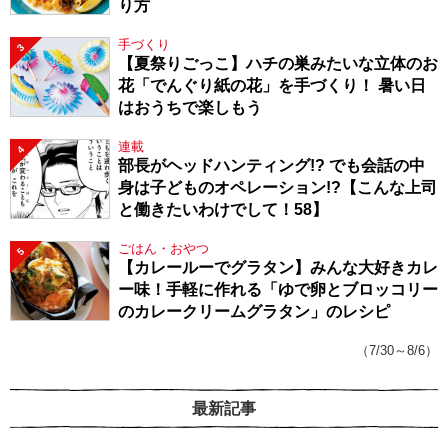
り方
手づくり
3
【夏祭りごっこ】ハチの巣みたいな立体のお
花「でんぐり紙の花」を手づくり！ 暑い日
はおうちで楽しもう
連載
4
部長がヘッドハンティング!? でも会話の中
身は子どものオペレーション!?【こんな上司
と働きたいわけでして！58】
ごはん・おやつ
5
【カレールーでグラタン】みんな大好きカレ
ー味！手軽に作れる「ゆで卵とブロッコリー
のカレークリームグラタン」のレシピ
（7/30～8/6）
最新記事