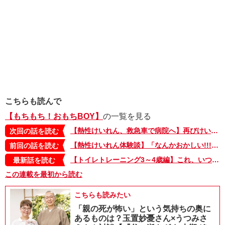
こちらも読んで
【もちもち！おもちBOY】
の一覧を見る
【熱性けいれん、救急車で病院へ】再びけいれんが起きた2か月後。誰でもなる可能性があるけいれんに備える心の準備とは？～もちもち！おもちBOY・セレクション3～
次回の話を読む
【熱性けいれん体験談】「なんかおかしい!!! けいれんだ!!!」子どもの唇がみるみるうちに紫に…～もちもち！おもちBOY・セレクション1～
前回の話を読む
【トイレトレーニング3～4歳編】これ、いつまで続けるの？ トイトレ奮闘記ついに完了!? ～もちもち！おもちBOY・セレクション3～
最新話を読む
この連載を最初から読む
こちらも読みたい
「親の死が怖い」という気持ちの奥に
あるものは？玉置妙憂さん×うつみさ