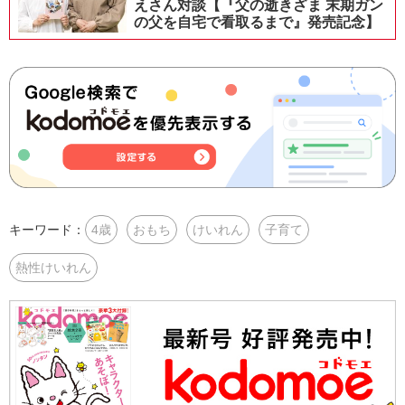
えさん対談【『父の逝きざま 末期ガン
の父を自宅で看取るまで』発売記念】
キーワード：
4歳
おもち
けいれん
子育て
熱性けいれん