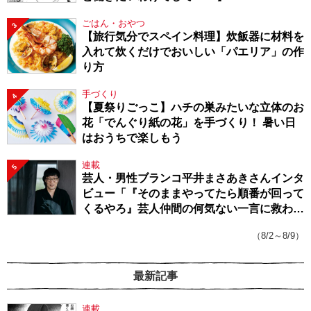
ごはん・おやつ
3
【旅行気分でスペイン料理】炊飯器に材料を
入れて炊くだけでおいしい「パエリア」の作
り方
手づくり
4
【夏祭りごっこ】ハチの巣みたいな立体のお
花「でんぐり紙の花」を手づくり！ 暑い日
はおうちで楽しもう
連載
5
芸人・男性ブランコ平井まさあきさんインタ
ビュー「『そのままやってたら順番が回って
くるやろ』芸人仲間の何気ない一言に救われ
てきたから、頑張れる」
（8/2～8/9）
最新記事
連載