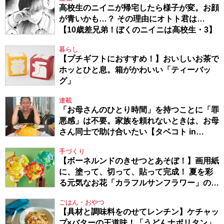
高校生のニイニが帰宅したら様子が変。お顔
が青いかも…？ その理由にオトト君は…
【10歳差兄弟！ぼくのニイニは高校生・3】
暮らし
【プチギフトにおすすめ！】おいしいお茶で
ホッとひと息。箱がかわいい「ティーバッ
グ」
連載
「お母さんのひとり時間」を持つことに「罪
悪感」は不要。家族を頼れないときは、お母
さん同士で助け合いたい【タベコト in
Berlin・130】
手づくり
【ボーネルンドのきせつとあそぼ！】画用紙
に、塗って、切って、貼って完成！ 夏を彩
る元気なお花「カラフルサンフラワー」の作
り方
ごはん・おやつ
【具材と調味料をのせてレンチン】ケチャッ
プ×バターの王道味！「うどんナポリタン」