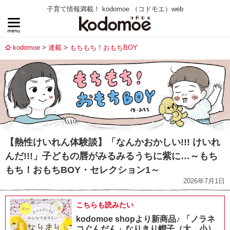
子育て情報満載！ kodomoe （コドモエ）web
kodomoe
連載
もちもち！おもちBOY
【熱性けいれん体験談】「なんかおかしい!!! けいれ
んだ!!!」子どもの唇がみるみるうちに紫に…～もち
もち！おもちBOY・セレクション1～
2026年7月1日
こちらも読みたい
kodomoe shopより新商品♪ 「ノラネ
コぐんだん」なりきり帽子（大、小）