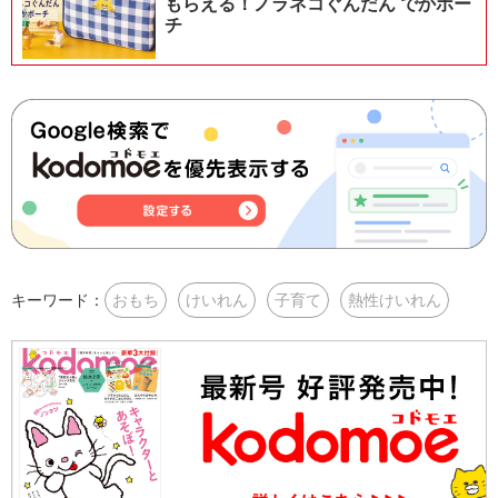
もらえる！ノラネコぐんだん でかポー
チ
キーワード：
おもち
けいれん
子育て
熱性けいれん