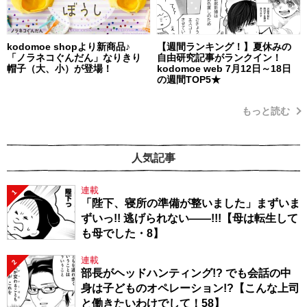
kodomoe shopより新商品♪
【週間ランキング！】夏休みの
「ノラネコぐんだん」なりきり
自由研究記事がランクイン！
帽子（大、小）が登場！
kodomoe web 7月12日～18日
の週間TOP5★
もっと読む
人気記事
連載
1
「陛下、寝所の準備が整いました」まずいま
ずいっ!! 逃げられない――!!!【母は転生して
も母でした・8】
連載
2
部長がヘッドハンティング!? でも会話の中
身は子どものオペレーション!?【こんな上司
と働きたいわけでして！58】