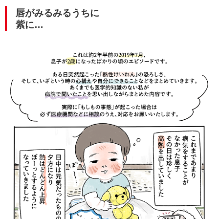
唇がみるみるうちに
紫に…