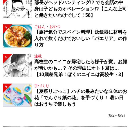
部長がヘッドハンティング!? でも会話の中
身は子どものオペレーション!?【こんな上司
と働きたいわけでして！58】
ごはん・おやつ
3
【旅行気分でスペイン料理】炊飯器に材料を
入れて炊くだけでおいしい「パエリア」の作
り方
連載
4
高校生のニイニが帰宅したら様子が変。お顔
が青いかも…？ その理由にオトト君は…
【10歳差兄弟！ぼくのニイニは高校生・3】
手づくり
5
【夏祭りごっこ】ハチの巣みたいな立体のお
花「でんぐり紙の花」を手づくり！ 暑い日
はおうちで楽しもう
（8/2～8/9）