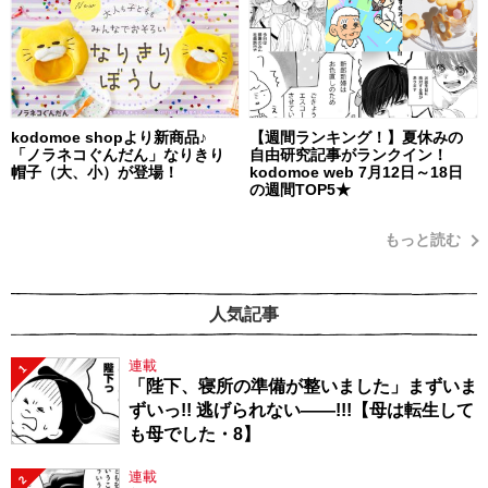
kodomoe shopより新商品♪
【週間ランキング！】夏休みの
「ノラネコぐんだん」なりきり
自由研究記事がランクイン！
帽子（大、小）が登場！
kodomoe web 7月12日～18日
の週間TOP5★
もっと読む
人気記事
連載
1
「陛下、寝所の準備が整いました」まずいま
ずいっ!! 逃げられない――!!!【母は転生して
も母でした・8】
連載
2