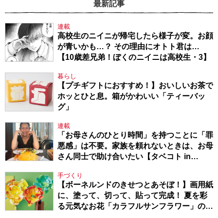
最新記事
連載
高校生のニイニが帰宅したら様子が変。お顔
が青いかも…？ その理由にオトト君は…
【10歳差兄弟！ぼくのニイニは高校生・3】
暮らし
【プチギフトにおすすめ！】おいしいお茶で
ホッとひと息。箱がかわいい「ティーバッ
グ」
連載
「お母さんのひとり時間」を持つことに「罪
悪感」は不要。家族を頼れないときは、お母
さん同士で助け合いたい【タベコト in
Berlin・130】
手づくり
【ボーネルンドのきせつとあそぼ！】画用紙
に、塗って、切って、貼って完成！ 夏を彩
る元気なお花「カラフルサンフラワー」の作
り方