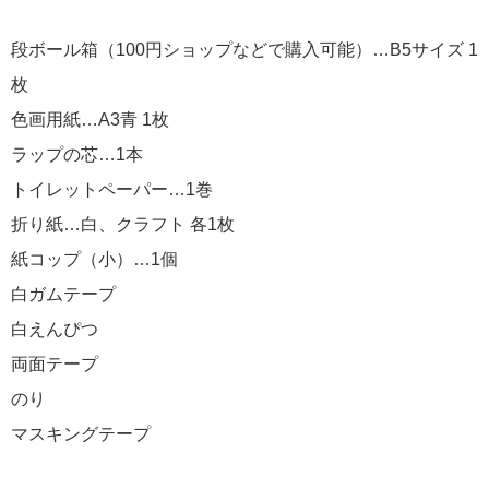
段ボール箱（100円ショップなどで購入可能）…B5サイズ 1
枚
色画用紙…A3青 1枚
ラップの芯…1本
トイレットペーパー…1巻
折り紙…白、クラフト 各1枚
紙コップ（小）…1個
白ガムテープ
白えんぴつ
両面テープ
のり
マスキングテープ