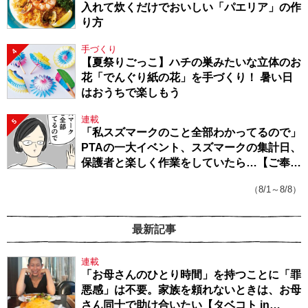
入れて炊くだけでおいしい「パエリア」の作
り方
手づくり
4
【夏祭りごっこ】ハチの巣みたいな立体のお
花「でんぐり紙の花」を手づくり！ 暑い日
はおうちで楽しもう
連載
5
「私スズマークのこと全部わかってるので」
PTAの一大イベント、スズマークの集計日、
保護者と楽しく作業をしていたら…【ご奉仕
戦隊★PTA・19】
（8/1～8/8）
最新記事
連載
「お母さんのひとり時間」を持つことに「罪
悪感」は不要。家族を頼れないときは、お母
さん同士で助け合いたい【タベコト in