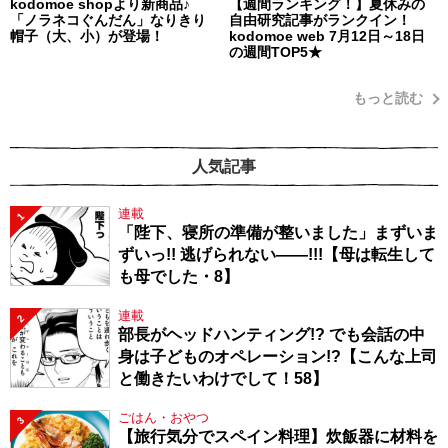
kodomoe shopより新商品♪
【週間ランキング！】夏休みの
「ノラネコぐんだん」なりきり
自由研究記事がランクイン！
帽子（大、小）が登場！
kodomoe web 7月12日～18日
の週間TOP5★
もっと読む
人気記事
連載
1
「陛下、寝所の準備が整いました」まずいま
ずいっ!! 逃げられない――!!!【母は転生して
も母でした・8】
連載
2
部長がヘッドハンティング!? でも会話の中
身は子どものオペレーション!?【こんな上司
と働きたいわけでして！58】
ごはん・おやつ
3
【旅行気分でスペイン料理】炊飯器に材料を