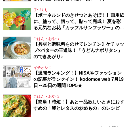
Berlin・130】
手づくり
【ボーネルンドのきせつとあそぼ！】画用紙
に、塗って、切って、貼って完成！ 夏を彩
る元気なお花「カラフルサンフラワー」の作
り方
ごはん・おやつ
【具材と調味料をのせてレンチン】ケチャッ
プ×バターの王道味！「うどんナポリタン」
のできあがり♪
イチオシ！
【週間ランキング！】NISAやファッション
の記事がランクイン！ kodomoe web 7月19
日～25日の週間TOP5★
ごはん・おやつ
【簡単！時短！】あと一品欲しいときにおす
すめの「卵とレタスの炒めもの」のレシピ