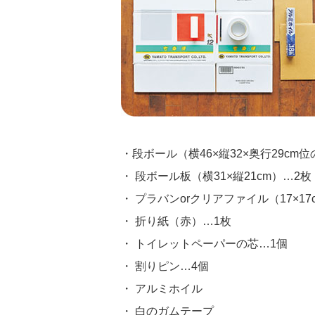
・段ボール（横46×縦32×奥行29cm
・ 段ボール板（横31×縦21cm）…2枚
・ プラバンorクリアファイル（17×17
・ 折り紙（赤）…1枚
・ トイレットペーパーの芯…1個
・ 割りピン…4個
・ アルミホイル
・ 白のガムテープ