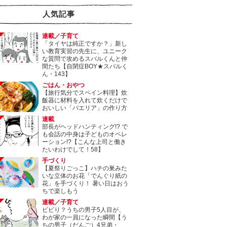
人気記事
連載／子育て
「タイヤは純正ですか？」新し
い教育実習の先生に、ユニーク
な質問で攻めるスバルくんと仲
間たち【自閉症BOY★スバルく
ん・143】
ごはん・おやつ
【旅行気分でスペイン料理】炊
飯器に材料を入れて炊くだけで
おいしい「パエリア」の作り方
連載
部長がヘッドハンティング!? で
も会話の中身は子どものオペレ
ーション!?【こんな上司と働き
たいわけでして！58】
手づくり
【夏祭りごっこ】ハチの巣みた
いな立体のお花「でんぐり紙の
花」を手づくり！ 暑い日はおう
ちで楽しもう
連載／子育て
ビビり？うちの男子5人目が、
わが家の一員になった瞬間【う
ちの男子（だんご）4兄弟・