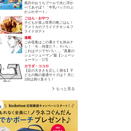
風呂やおうちプールで水に浮か
べてあそぼ！「牛乳パックのぷ
かぷかボート」
ごはん・おやつ
子どもが喜ぶ世界の晩ごはん！
アメリカのフライドチキン＆フ
ライドポテト
連載
ごみ収集はこの暑さでも休みナ
シ！「今…何度だ？」ヤバい…
これはマジでヤバい…。“真夏の
シューシューマン”篇【シューシ
ューマン・17】
カラダ・ココロ
【足の大きさを正しく測る】子
どもの靴の最適サイズは？ 月に
1回は測り直そう！
もっと見る