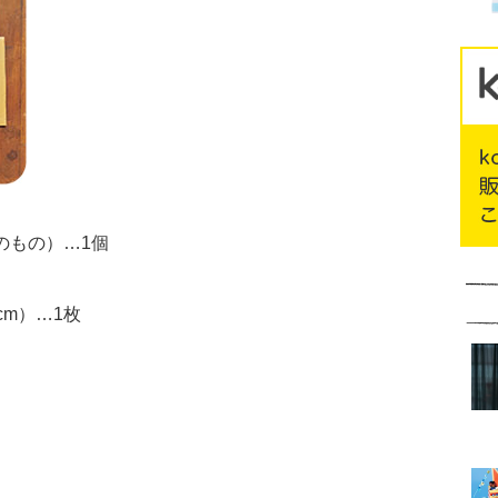
位のもの）…1個
cm）…1枚