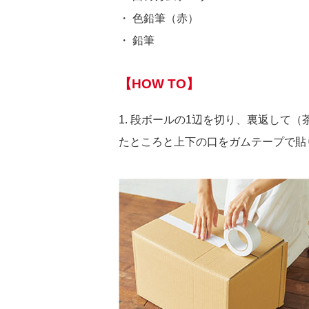
・ 色鉛筆（赤）
・ 鉛筆
【HOW TO】
1. 段ボールの1辺を切り、裏返して
たところと上下の口をガムテープで貼