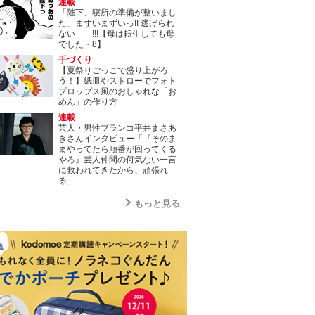
連載
「陛下、寝所の準備が整いまし
た」まずいまずいっ!! 逃げられ
ない――!!!【母は転生しても母
でした・8】
手づくり
【夏祭りごっこで盛り上がろ
う！】紙皿やストローでフォト
プロップス風のおしゃれな「お
めん」の作り方
連載
芸人・男性ブランコ平井まさあ
きさんインタビュー「『そのま
まやってたら順番が回ってくる
やろ』芸人仲間の何気ない一言
に救われてきたから、頑張れ
る」
もっと見る