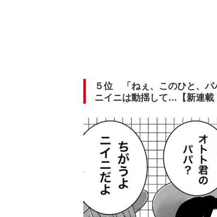
５位 「ねぇ、このひと、パ
ニイニは動揺して…【新連載