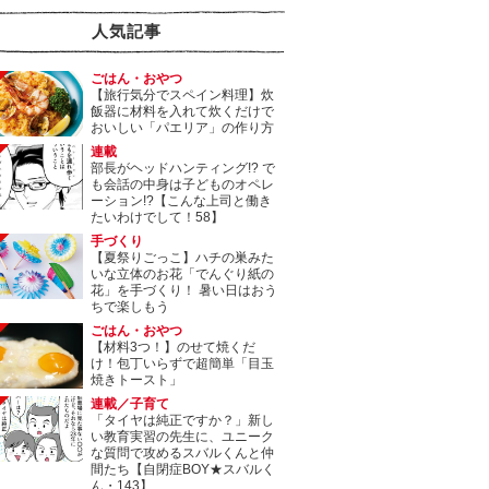
人気記事
ごはん・おやつ
【旅行気分でスペイン料理】炊
飯器に材料を入れて炊くだけで
おいしい「パエリア」の作り方
連載
部長がヘッドハンティング!? で
も会話の中身は子どものオペレ
ーション!?【こんな上司と働き
たいわけでして！58】
手づくり
【夏祭りごっこ】ハチの巣みた
いな立体のお花「でんぐり紙の
花」を手づくり！ 暑い日はおう
ちで楽しもう
ごはん・おやつ
【材料3つ！】のせて焼くだ
け！包丁いらずで超簡単「目玉
焼きトースト」
連載／子育て
「タイヤは純正ですか？」新し
い教育実習の先生に、ユニーク
な質問で攻めるスバルくんと仲
間たち【自閉症BOY★スバルく
ん・143】