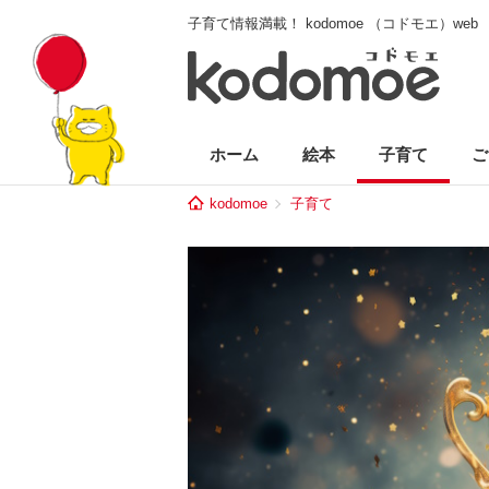
子育て情報満載！ kodomoe （コドモエ）web
ホーム
絵本
子育て
ご
kodomoe
子育て