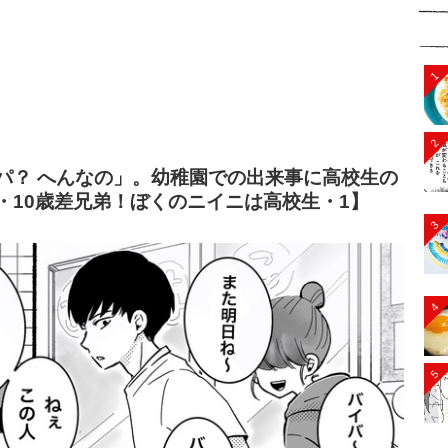
1
2
パ？ へんなの」。幼稚園での出来事に高校生の
・10歳差兄弟！ぼくのニイニは高校生・1】
3
4
5