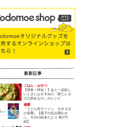
最新記事
ごはん・おやつ
【簡単！時短！】あと一品欲し
いときにおすすめの「卵とレタ
スの炒めもの」のレシピ
連載
『うどん対ラーメン やきそば
の逆襲』【親子の読み聞かせ
に。今日の絵本だより 第375
回】