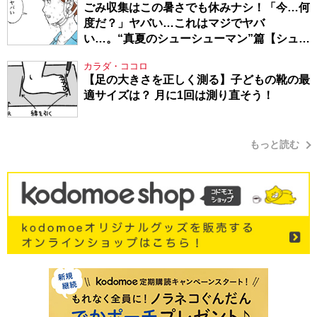
ごみ収集はこの暑さでも休みナシ！「今…何
度だ？」ヤバい…これはマジでヤバ
い…。“真夏のシューシューマン”篇【シュー
シューマン・17】
カラダ・ココロ
【足の大きさを正しく測る】子どもの靴の最
適サイズは？ 月に1回は測り直そう！
もっと読む