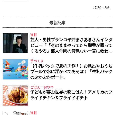
（7/30～8/6）
最新記事
連載
芸人・男性ブランコ平井まさあきさんインタ
ビュー「『そのままやってたら順番が回って
くるやろ』芸人仲間の何気ない一言に救われ
てきたから、頑張れる」
手づくり
【牛乳パックで夏の工作！】お風呂やおうち
プールで水に浮かべてあそぼ！「牛乳パック
のぷかぷかボート」
ごはん・おやつ
子どもが喜ぶ世界の晩ごはん！アメリカのフ
ライドチキン＆フライドポテト
連載