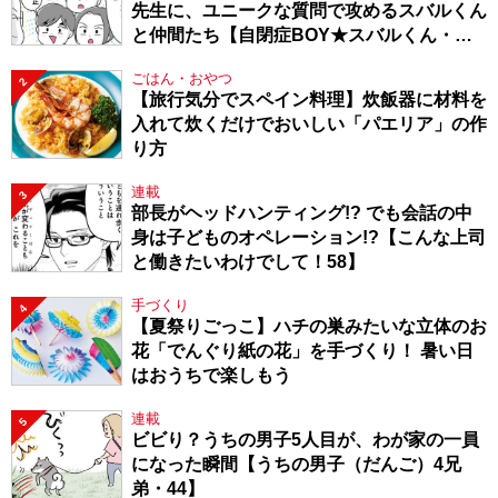
先生に、ユニークな質問で攻めるスバルくん
と仲間たち【自閉症BOY★スバルくん・
143】
ごはん・おやつ
2
【旅行気分でスペイン料理】炊飯器に材料を
入れて炊くだけでおいしい「パエリア」の作
り方
連載
3
部長がヘッドハンティング!? でも会話の中
身は子どものオペレーション!?【こんな上司
と働きたいわけでして！58】
手づくり
4
【夏祭りごっこ】ハチの巣みたいな立体のお
花「でんぐり紙の花」を手づくり！ 暑い日
はおうちで楽しもう
連載
5
ビビり？うちの男子5人目が、わが家の一員
になった瞬間【うちの男子（だんご）4兄
弟・44】