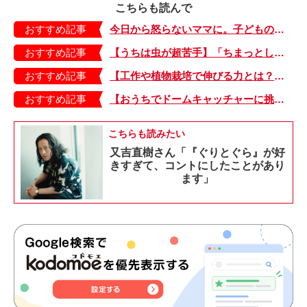
こちらも読んで
おすすめ記事
今日から怒らないママに。子どもの「○○しない」解決テクニック 前編
おすすめ記事
【うちは虫が超苦手】「ちまっとした虫にも大騒ぎ！」「可愛い系の虫……でも逃げる！」教えて！ みんなの虫ギライエピソード
おすすめ記事
【工作や植物栽培で伸びる力とは？】「非認知能力」を養う、おうちで楽しむ創作あそび・おうちあそび図鑑5
おすすめ記事
【おうちでドームキャッチャーに挑戦だ】アンパンマン わくわくドームキャッチャー
こちらも読みたい
又吉直樹さん「『ぐりとぐら』が好
きすぎて、コントにしたことがあり
ます」