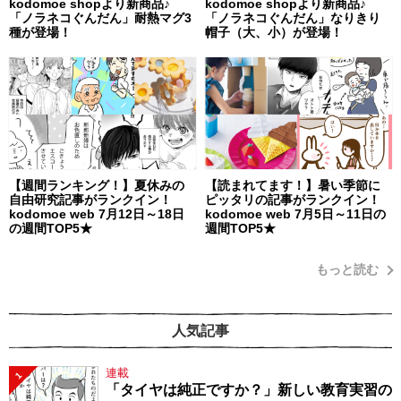
kodomoe shopより新商品♪
kodomoe shopより新商品♪
「ノラネコぐんだん」耐熱マグ3
「ノラネコぐんだん」なりきり
種が登場！
帽子（大、小）が登場！
【週間ランキング！】夏休みの
【読まれてます！】暑い季節に
自由研究記事がランクイン！
ピッタリの記事がランクイン！
kodomoe web 7月12日～18日
kodomoe web 7月5日～11日の
の週間TOP5★
週間TOP5★
もっと読む
人気記事
連載
1
「タイヤは純正ですか？」新しい教育実習の