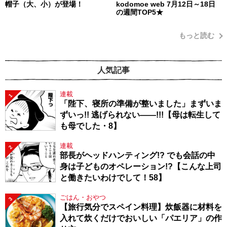
帽子（大、小）が登場！
kodomoe web 7月12日～18日
の週間TOP5★
もっと読む
人気記事
連載
1
「陛下、寝所の準備が整いました」まずいま
ずいっ!! 逃げられない――!!!【母は転生して
も母でした・8】
連載
2
部長がヘッドハンティング!? でも会話の中
身は子どものオペレーション!?【こんな上司
と働きたいわけでして！58】
ごはん・おやつ
3
【旅行気分でスペイン料理】炊飯器に材料を
入れて炊くだけでおいしい「パエリア」の作