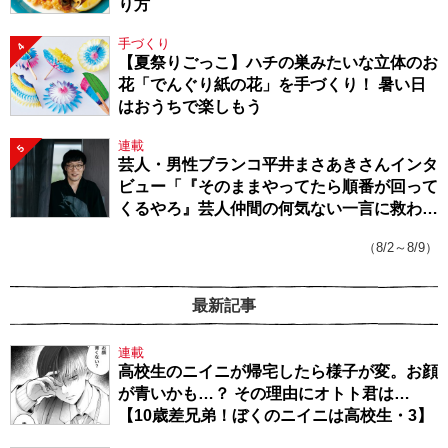
り方
手づくり
4
【夏祭りごっこ】ハチの巣みたいな立体のお
花「でんぐり紙の花」を手づくり！ 暑い日
はおうちで楽しもう
連載
5
芸人・男性ブランコ平井まさあきさんインタ
ビュー「『そのままやってたら順番が回って
くるやろ』芸人仲間の何気ない一言に救われ
てきたから、頑張れる」
（8/2～8/9）
最新記事
連載
高校生のニイニが帰宅したら様子が変。お顔
が青いかも…？ その理由にオトト君は…
【10歳差兄弟！ぼくのニイニは高校生・3】