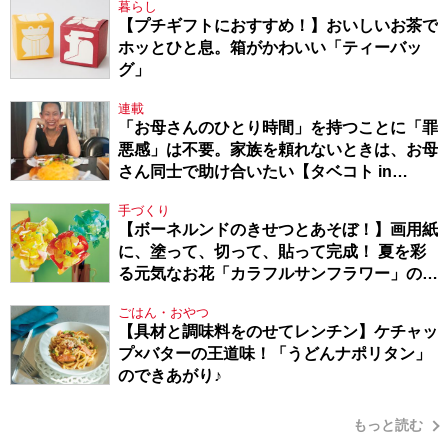
暮らし
【プチギフトにおすすめ！】おいしいお茶で
ホッとひと息。箱がかわいい「ティーバッ
グ」
連載
「お母さんのひとり時間」を持つことに「罪
悪感」は不要。家族を頼れないときは、お母
さん同士で助け合いたい【タベコト in
Berlin・130】
手づくり
【ボーネルンドのきせつとあそぼ！】画用紙
に、塗って、切って、貼って完成！ 夏を彩
る元気なお花「カラフルサンフラワー」の作
り方
ごはん・おやつ
【具材と調味料をのせてレンチン】ケチャッ
プ×バターの王道味！「うどんナポリタン」
のできあがり♪
もっと読む