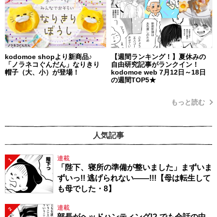
kodomoe shopより新商品♪
【週間ランキング！】夏休みの
「ノラネコぐんだん」なりきり
自由研究記事がランクイン！
帽子（大、小）が登場！
kodomoe web 7月12日～18日
の週間TOP5★
もっと読む
人気記事
連載
1
「陛下、寝所の準備が整いました」まずいま
ずいっ!! 逃げられない――!!!【母は転生して
も母でした・8】
連載
2
部長がヘッドハンティング!? でも会話の中