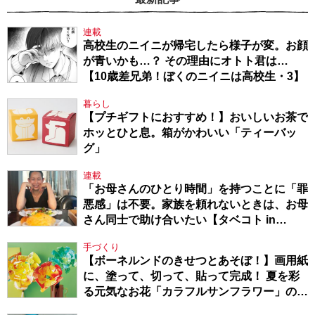
連載
高校生のニイニが帰宅したら様子が変。お顔
が青いかも…？ その理由にオトト君は…
【10歳差兄弟！ぼくのニイニは高校生・3】
暮らし
【プチギフトにおすすめ！】おいしいお茶で
ホッとひと息。箱がかわいい「ティーバッ
グ」
連載
「お母さんのひとり時間」を持つことに「罪
悪感」は不要。家族を頼れないときは、お母
さん同士で助け合いたい【タベコト in
Berlin・130】
手づくり
【ボーネルンドのきせつとあそぼ！】画用紙
に、塗って、切って、貼って完成！ 夏を彩
る元気なお花「カラフルサンフラワー」の作
り方