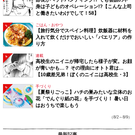
身は子どものオペレーション!?【こんな上司
と働きたいわけでして！58】
ごはん・おやつ
3
【旅行気分でスペイン料理】炊飯器に材料を
入れて炊くだけでおいしい「パエリア」の作
り方
連載
4
高校生のニイニが帰宅したら様子が変。お顔
が青いかも…？ その理由にオトト君は…
【10歳差兄弟！ぼくのニイニは高校生・3】
手づくり
5
【夏祭りごっこ】ハチの巣みたいな立体のお
花「でんぐり紙の花」を手づくり！ 暑い日
はおうちで楽しもう
（8/2～8/9）
最新記事