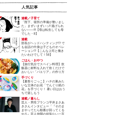
人気記事
連載／子育て
「陛下、寝所の準備が整いまし
た」まずいまずいっ!! 逃げられ
ない――!!!【母は転生しても母
でした・8】
連載
部長がヘッドハンティング!? で
も会話の中身は子どものオペレ
ーション!?【こんな上司と働き
たいわけでして！58】
ごはん・おやつ
【旅行気分でスペイン料理】炊
飯器に材料を入れて炊くだけで
おいしい「パエリア」の作り方
手づくり
【夏祭りごっこ】ハチの巣みた
いな立体のお花「でんぐり紙の
花」を手づくり！ 暑い日はおう
ちで楽しもう
連載／暮らし
芸人・男性ブランコ平井まさあ
きさんインタビュー「『そのま
まやってたら順番が回ってくる
やろ』芸人仲間の何気ない一言