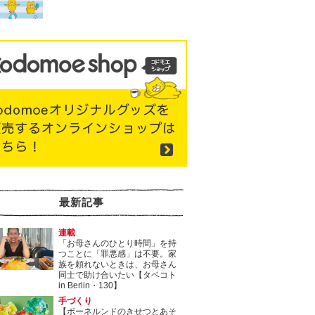
最新記事
連載
「お母さんのひとり時間」を持
つことに「罪悪感」は不要。家
族を頼れないときは、お母さん
同士で助け合いたい【タベコト
in Berlin・130】
手づくり
【ボーネルンドのきせつとあそ