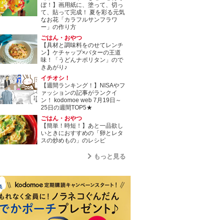
ぼ！】画用紙に、塗って、切っ
て、貼って完成！ 夏を彩る元気
なお花「カラフルサンフラワ
ー」の作り方
ごはん・おやつ
【具材と調味料をのせてレンチ
ン】ケチャップ×バターの王道
味！「うどんナポリタン」ので
きあがり♪
イチオシ！
【週間ランキング！】NISAやフ
ァッションの記事がランクイ
ン！ kodomoe web 7月19日～
25日の週間TOP5★
ごはん・おやつ
【簡単！時短！】あと一品欲し
いときにおすすめの「卵とレタ
スの炒めもの」のレシピ
もっと見る