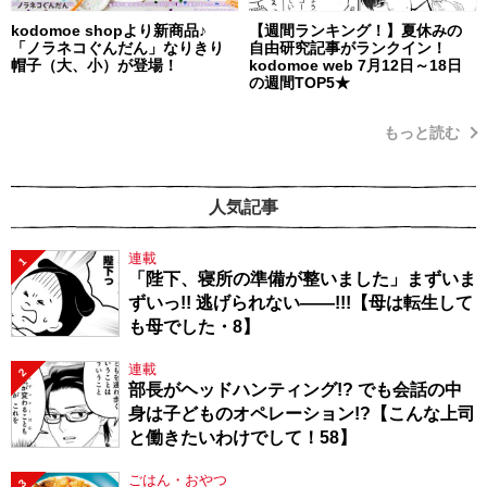
kodomoe shopより新商品♪
【週間ランキング！】夏休みの
「ノラネコぐんだん」なりきり
自由研究記事がランクイン！
帽子（大、小）が登場！
kodomoe web 7月12日～18日
の週間TOP5★
もっと読む
人気記事
連載
1
「陛下、寝所の準備が整いました」まずいま
ずいっ!! 逃げられない――!!!【母は転生して
も母でした・8】
連載
2
部長がヘッドハンティング!? でも会話の中
身は子どものオペレーション!?【こんな上司
と働きたいわけでして！58】
ごはん・おやつ
3