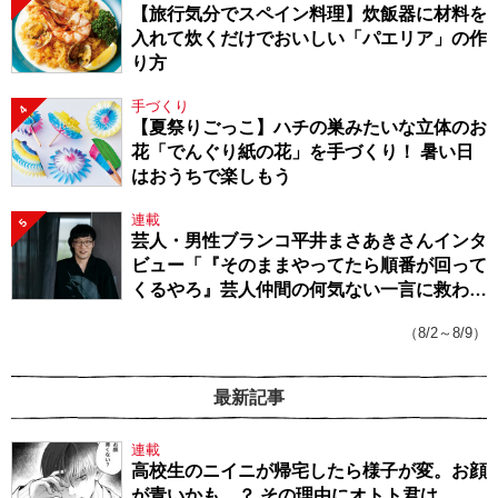
【旅行気分でスペイン料理】炊飯器に材料を
入れて炊くだけでおいしい「パエリア」の作
り方
手づくり
4
【夏祭りごっこ】ハチの巣みたいな立体のお
花「でんぐり紙の花」を手づくり！ 暑い日
はおうちで楽しもう
連載
5
芸人・男性ブランコ平井まさあきさんインタ
ビュー「『そのままやってたら順番が回って
くるやろ』芸人仲間の何気ない一言に救われ
てきたから、頑張れる」
（8/2～8/9）
最新記事
連載
高校生のニイニが帰宅したら様子が変。お顔
が青いかも…？ その理由にオトト君は…