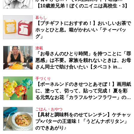
【10歳差兄弟！ぼくのニイニは高校生・3】
暮らし
【プチギフトにおすすめ！】おいしいお茶で
ホッとひと息。箱がかわいい「ティーバッ
グ」
連載
「お母さんのひとり時間」を持つことに「罪
悪感」は不要。家族を頼れないときは、お母
さん同士で助け合いたい【タベコト in
Berlin・130】
手づくり
【ボーネルンドのきせつとあそぼ！】画用紙
に、塗って、切って、貼って完成！ 夏を彩
る元気なお花「カラフルサンフラワー」の作
り方
ごはん・おやつ
【具材と調味料をのせてレンチン】ケチャッ
プ×バターの王道味！「うどんナポリタン」
のできあがり♪