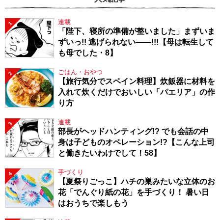
連載
1
「陛下、寝所の準備が整いました」まずいま
ずいっ!! 逃げられない――!!!【母は転生して
も母でした・8】
ごはん・おやつ
2
【旅行気分でスペイン料理】炊飯器に材料を
入れて炊くだけでおいしい「パエリア」の作
り方
連載
3
部長がヘッドハンティング!? でも会話の中
身は子どものオペレーション!?【こんな上司
と働きたいわけでして！58】
手づくり
4
【夏祭りごっこ】ハチの巣みたいな立体のお
花「でんぐり紙の花」を手づくり！ 暑い日
はおうちで楽しもう