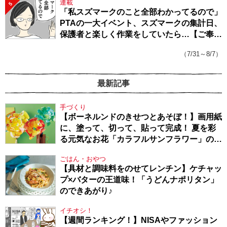
連載
5
「私スズマークのこと全部わかってるので」
PTAの一大イベント、スズマークの集計日、
保護者と楽しく作業をしていたら…【ご奉仕
戦隊★PTA・19】
（7/31～8/7）
最新記事
手づくり
【ボーネルンドのきせつとあそぼ！】画用紙
に、塗って、切って、貼って完成！ 夏を彩
る元気なお花「カラフルサンフラワー」の作
り方
ごはん・おやつ
【具材と調味料をのせてレンチン】ケチャッ
プ×バターの王道味！「うどんナポリタン」
のできあがり♪
イチオシ！
【週間ランキング！】NISAやファッション