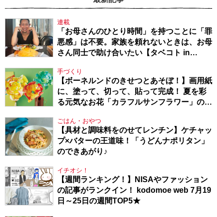
連載
「お母さんのひとり時間」を持つことに「罪
悪感」は不要。家族を頼れないときは、お母
さん同士で助け合いたい【タベコト in
Berlin・130】
手づくり
【ボーネルンドのきせつとあそぼ！】画用紙
に、塗って、切って、貼って完成！ 夏を彩
る元気なお花「カラフルサンフラワー」の作
り方
ごはん・おやつ
【具材と調味料をのせてレンチン】ケチャッ
プ×バターの王道味！「うどんナポリタン」
のできあがり♪
イチオシ！
【週間ランキング！】NISAやファッション
の記事がランクイン！ kodomoe web 7月19
日～25日の週間TOP5★