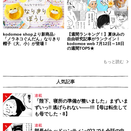
kodomoe shopより新商品♪
【週間ランキング！】夏休みの
「ノラネコぐんだん」なりきり
自由研究記事がランクイン！
帽子（大、小）が登場！
kodomoe web 7月12日～18日
の週間TOP5★
もっと読む
人気記事
連載
1
「陛下、寝所の準備が整いました」まずいま
ずいっ!! 逃げられない――!!!【母は転生して
も母でした・8】
連載
2
部長がヘッドハンティング!? でも会話の中