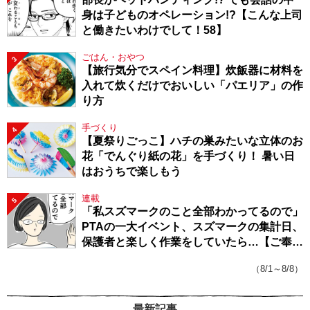
身は子どものオペレーション!?【こんな上司
と働きたいわけでして！58】
ごはん・おやつ
3
【旅行気分でスペイン料理】炊飯器に材料を
入れて炊くだけでおいしい「パエリア」の作
り方
手づくり
4
【夏祭りごっこ】ハチの巣みたいな立体のお
花「でんぐり紙の花」を手づくり！ 暑い日
はおうちで楽しもう
連載
5
「私スズマークのこと全部わかってるので」
PTAの一大イベント、スズマークの集計日、
保護者と楽しく作業をしていたら…【ご奉仕
戦隊★PTA・19】
（8/1～8/8）
最新記事