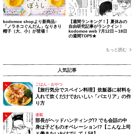
kodomoe shopより新商品♪
【週間ランキング！】夏休みの
「ノラネコぐんだん」なりきり
自由研究記事がランクイン！
帽子（大、小）が登場！
kodomoe web 7月12日～18日
の週間TOP5★
もっと読む
人気記事
ごはん・おやつ
1
【旅行気分でスペイン料理】炊飯器に材料を
入れて炊くだけでおいしい「パエリア」の作
り方
連載
2
部長がヘッドハンティング!? でも会話の中
身は子どものオペレーション!?【こんな上司
と働きたいわけでして！58】