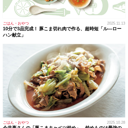
ごはん・おやつ
2025.11.13
10分で3品完成！ 豚こま切れ肉で作る、超時短「ル―ロー
ハン献立」
ごはん・おやつ
2025.10.28
今井亮さんの「豚こまキャベツ炒め」。炒めものは最強の