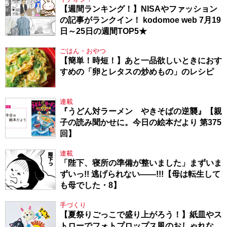
【週間ランキング！】NISAやファッション
の記事がランクイン！ kodomoe web 7月19
日～25日の週間TOP5★
ごはん・おやつ
【簡単！時短！】あと一品欲しいときにおす
すめの「卵とレタスの炒めもの」のレシピ
連載
『うどん対ラーメン やきそばの逆襲』【親
子の読み聞かせに。今日の絵本だより 第375
回】
連載
「陛下、寝所の準備が整いました」まずいま
ずいっ!! 逃げられない――!!!【母は転生して
も母でした・8】
手づくり
【夏祭りごっこで盛り上がろう！】紙皿やス
トローでフォトプロップス風のおしゃれな