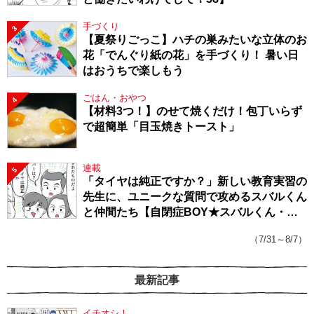
手づくり
3
【夏祭りごっこ】ハチの巣みたいな立体のお
花「でんぐり紙の花」を手づくり！ 暑い日
はおうちで楽しもう
ごはん・おやつ
4
【材料3つ！】のせて焼くだけ！包丁いらず
で超簡単「目玉焼きトースト」
連載
5
「タイヤは純正ですか？」新しい教育実習の
先生に、ユニークな質問で攻めるスバルくん
と仲間たち【自閉症BOY★スバルくん・
143】
（7/31～8/7）
最新記事
イチオシ！