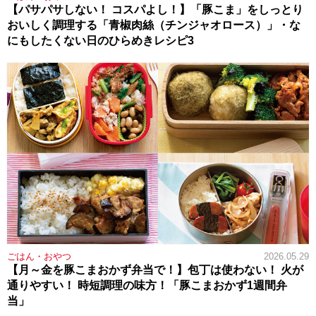
【パサパサしない！ コスパよし！】「豚こま」をしっとり
おいしく調理する「青椒肉絲（チンジャオロース）」・な
にもしたくない日のひらめきレシピ3
ごはん・おやつ
2026.05.29
【月～金を豚こまおかず弁当で！】包丁は使わない！ 火が
通りやすい！ 時短調理の味方！「豚こまおかず1週間弁
当」