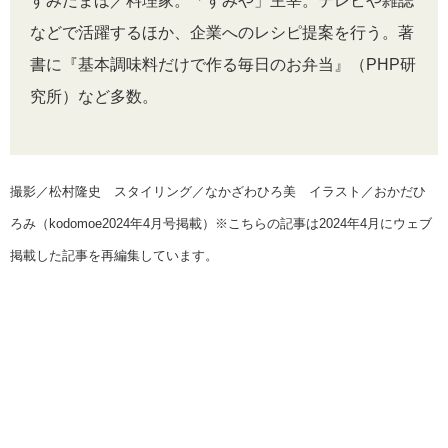
すみだまほ／料理家。「すみや」主宰。テレビや雑誌
などで活躍するほか、企業へのレシピ提案を行う。著
書に『基本調味料だけで作る毎日のお弁当』（PHP研
究所）など多数。
撮影／松村隆史 スタイリング／なかざわひろ美 イラスト／おかだひ
ろみ（kodomoe2024年4月号掲載）※こちらの記事は2024年4月にウェブ
掲載した記事を再編集しています。