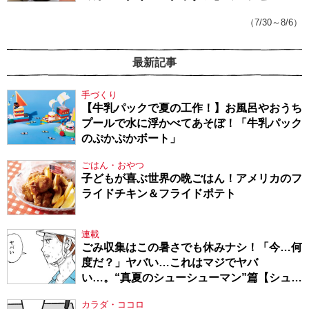
（7/30～8/6）
最新記事
手づくり
【牛乳パックで夏の工作！】お風呂やおうち
プールで水に浮かべてあそぼ！「牛乳パック
のぷかぷかボート」
ごはん・おやつ
子どもが喜ぶ世界の晩ごはん！アメリカのフ
ライドチキン＆フライドポテト
連載
ごみ収集はこの暑さでも休みナシ！「今…何
度だ？」ヤバい…これはマジでヤバ
い…。“真夏のシューシューマン”篇【シュー
シューマン・17】
カラダ・ココロ