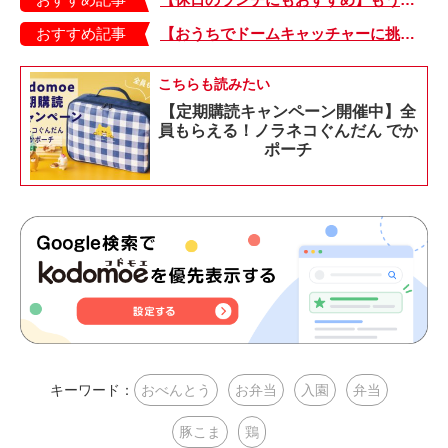
おすすめ記事
【おうちでドームキャッチャーに挑戦だ】アンパンマン わくわくドームキャッチャー
こちらも読みたい
【定期購読キャンペーン開催中】全
員もらえる！ノラネコぐんだん でか
ポーチ
キーワード：
おべんとう
お弁当
入園
弁当
豚こま
鶏