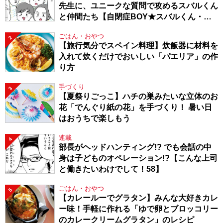
先生に、ユニークな質問で攻めるスバルくん
と仲間たち【自閉症BOY★スバルくん・
143】
ごはん・おやつ
2
【旅行気分でスペイン料理】炊飯器に材料を
入れて炊くだけでおいしい「パエリア」の作
り方
手づくり
3
【夏祭りごっこ】ハチの巣みたいな立体のお
花「でんぐり紙の花」を手づくり！ 暑い日
はおうちで楽しもう
連載
4
部長がヘッドハンティング!? でも会話の中
身は子どものオペレーション!?【こんな上司
と働きたいわけでして！58】
ごはん・おやつ
5
【カレールーでグラタン】みんな大好きカレ
ー味！手軽に作れる「ゆで卵とブロッコリー
のカレークリームグラタン」のレシピ