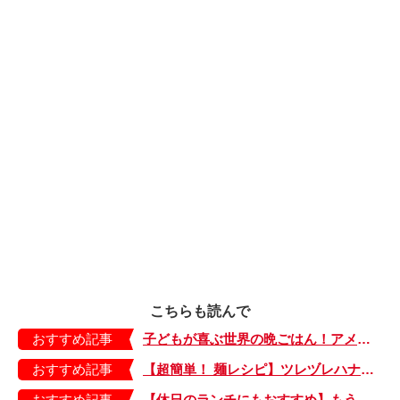
こちらも読んで
おすすめ記事
子どもが喜ぶ世界の晩ごはん！アメリカのフライドチキン＆フライドポテト
おすすめ記事
【超簡単！ 麺レシピ】ツレヅレハナコさんに聞く、パパッと作れる「オイルサーディンとミニトマトの冷製パスタ」
おすすめ記事
【休日のランチにもおすすめ】もう包丁を持つ気力もない…。そんなときは「とろとろ卵のせチャーハン」はいかが？