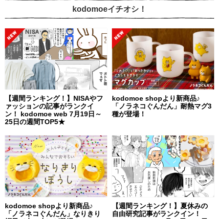
kodomoeイチオシ！
【週間ランキング！】NISAやフ
kodomoe shopより新商品♪
ァッションの記事がランクイ
「ノラネコぐんだん」耐熱マグ3
ン！ kodomoe web 7月19日～
種が登場！
25日の週間TOP5★
kodomoe shopより新商品♪
【週間ランキング！】夏休みの
「ノラネコぐんだん」なりきり
自由研究記事がランクイン！