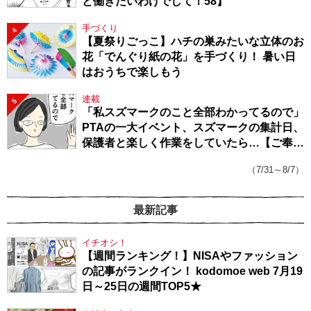
と働きたいわけでして！58】
手づくり
4
【夏祭りごっこ】ハチの巣みたいな立体のお
花「でんぐり紙の花」を手づくり！ 暑い日
はおうちで楽しもう
連載
5
「私スズマークのこと全部わかってるので」
PTAの一大イベント、スズマークの集計日、
保護者と楽しく作業をしていたら…【ご奉仕
戦隊★PTA・19】
（7/31～8/7）
最新記事
イチオシ！
【週間ランキング！】NISAやファッション
の記事がランクイン！ kodomoe web 7月19
日～25日の週間TOP5★