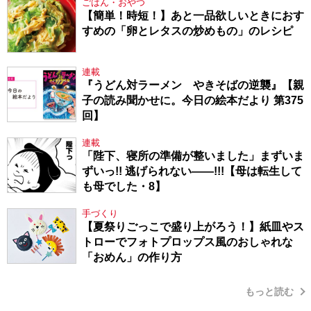
ごはん・おやつ
【簡単！時短！】あと一品欲しいときにおす
すめの「卵とレタスの炒めもの」のレシピ
連載
『うどん対ラーメン やきそばの逆襲』【親
子の読み聞かせに。今日の絵本だより 第375
回】
連載
「陛下、寝所の準備が整いました」まずいま
ずいっ!! 逃げられない――!!!【母は転生して
も母でした・8】
手づくり
【夏祭りごっこで盛り上がろう！】紙皿やス
トローでフォトプロップス風のおしゃれな
「おめん」の作り方
もっと読む