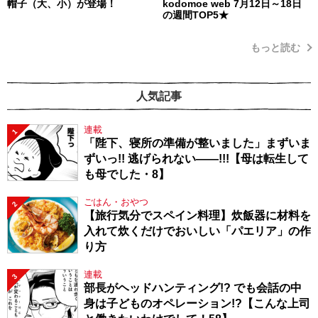
帽子（大、小）が登場！
kodomoe web 7月12日～18日
の週間TOP5★
もっと読む
人気記事
連載
1
「陛下、寝所の準備が整いました」まずいま
ずいっ!! 逃げられない――!!!【母は転生して
も母でした・8】
ごはん・おやつ
2
【旅行気分でスペイン料理】炊飯器に材料を
入れて炊くだけでおいしい「パエリア」の作
り方
連載
3
部長がヘッドハンティング!? でも会話の中
身は子どものオペレーション!?【こんな上司