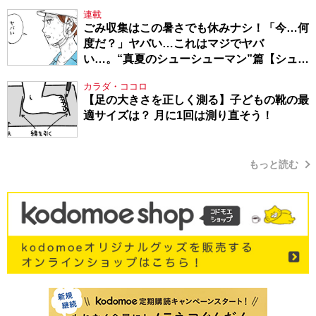
連載
ごみ収集はこの暑さでも休みナシ！「今…何
度だ？」ヤバい…これはマジでヤバ
い…。“真夏のシューシューマン”篇【シュー
シューマン・17】
カラダ・ココロ
【足の大きさを正しく測る】子どもの靴の最
適サイズは？ 月に1回は測り直そう！
もっと読む