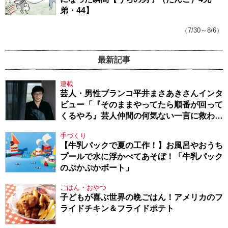
弟・44】
（7/30～8/6）
最新記事
連載
芸人・男性ブランコ平井まさあきさんインタ
ビュー「『そのままやってたら順番が回って
くるやろ』芸人仲間の何気ない一言に救われ
てきたから、頑張れる」
手づくり
【牛乳パックで夏の工作！】お風呂やおうち
プールで水に浮かべてあそぼ！「牛乳パック
のぷかぷかボート」
ごはん・おやつ
子どもが喜ぶ世界の晩ごはん！アメリカのフ
ライドチキン＆フライドポテト