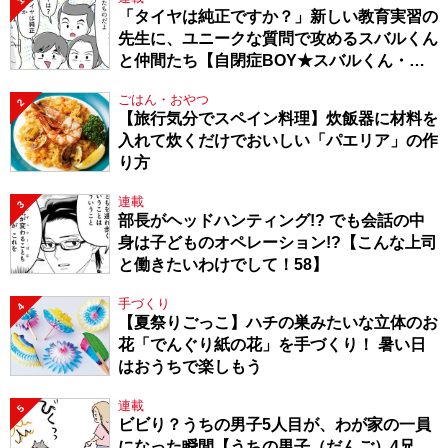
1
「タイヤは純正ですか？」新しい教育実習の
先生に、ユニークな質問で攻めるスバルくん
と仲間たち【自閉症BOY★スバルくん・
143】
ごはん・おやつ
2
【旅行気分でスペイン料理】炊飯器に材料を
入れて炊くだけでおいしい「パエリア」の作
り方
連載
3
部長がヘッドハンティング!? でも会話の中
身は子どものオペレーション!?【こんな上司
と働きたいわけでして！58】
手づくり
4
【夏祭りごっこ】ハチの巣みたいな立体のお
花「でんぐり紙の花」を手づくり！ 暑い日
はおうちで楽しもう
連載
5
ビビり？うちの男子5人目が、わが家の一員
になった瞬間【うちの男子（だんご）4兄