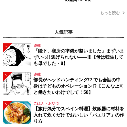
もっと読む
人気記事
連載
1
「陛下、寝所の準備が整いました」まずいま
ずいっ!! 逃げられない――!!!【母は転生して
も母でした・8】
連載
2
部長がヘッドハンティング!? でも会話の中
身は子どものオペレーション!?【こんな上司
と働きたいわけでして！58】
ごはん・おやつ
3
【旅行気分でスペイン料理】炊飯器に材料を
入れて炊くだけでおいしい「パエリア」の作
り方