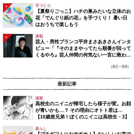
手づくり
4
【夏祭りごっこ】ハチの巣みたいな立体のお
花「でんぐり紙の花」を手づくり！ 暑い日
はおうちで楽しもう
連載
5
芸人・男性ブランコ平井まさあきさんインタ
ビュー「『そのままやってたら順番が回って
くるやろ』芸人仲間の何気ない一言に救われ
てきたから、頑張れる」
（8/2～8/9）
最新記事
連載
高校生のニイニが帰宅したら様子が変。お顔
が青いかも…？ その理由にオトト君は…
【10歳差兄弟！ぼくのニイニは高校生・3】
暮らし