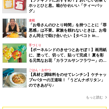
【プチギフトにおすすめ！】おいしいお茶で
ホッとひと息。箱がかわいい「ティーバッ
グ」
連載
「お母さんのひとり時間」を持つことに「罪
悪感」は不要。家族を頼れないときは、お母
さん同士で助け合いたい【タベコト in
Berlin・130】
手づくり
【ボーネルンドのきせつとあそぼ！】画用紙
に、塗って、切って、貼って完成！ 夏を彩
る元気なお花「カラフルサンフラワー」の作
り方
ごはん・おやつ
【具材と調味料をのせてレンチン】ケチャッ
プ×バターの王道味！「うどんナポリタン」
のできあがり♪
もっと読む