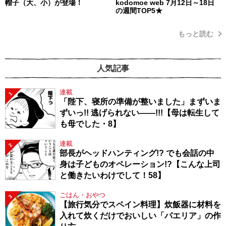
帽子（大、小）が登場！
kodomoe web 7月12日～18日
の週間TOP5★
もっと読む
人気記事
連載
1
「陛下、寝所の準備が整いました」まずいま
ずいっ!! 逃げられない――!!!【母は転生して
も母でした・8】
連載
2
部長がヘッドハンティング!? でも会話の中
身は子どものオペレーション!?【こんな上司
と働きたいわけでして！58】
ごはん・おやつ
3
【旅行気分でスペイン料理】炊飯器に材料を
入れて炊くだけでおいしい「パエリア」の作