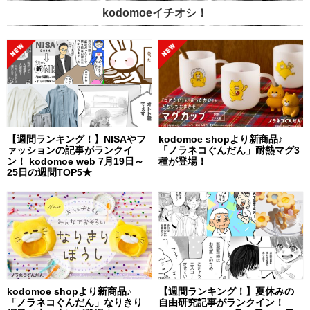
kodomoeイチオシ！
【週間ランキング！】NISAやフ
kodomoe shopより新商品♪
ァッションの記事がランクイ
「ノラネコぐんだん」耐熱マグ3
ン！ kodomoe web 7月19日～
種が登場！
25日の週間TOP5★
kodomoe shopより新商品♪
【週間ランキング！】夏休みの
「ノラネコぐんだん」なりきり
自由研究記事がランクイン！