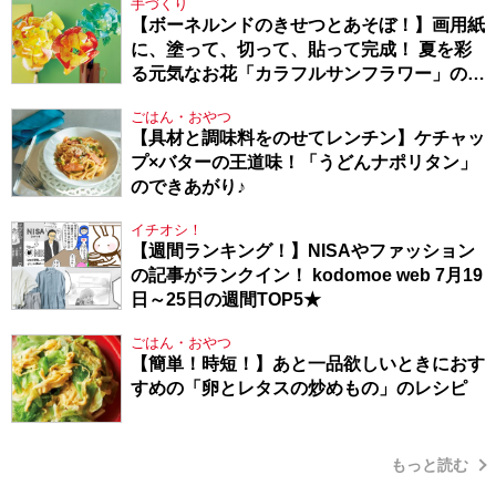
手づくり
【ボーネルンドのきせつとあそぼ！】画用紙
に、塗って、切って、貼って完成！ 夏を彩
る元気なお花「カラフルサンフラワー」の作
り方
ごはん・おやつ
【具材と調味料をのせてレンチン】ケチャッ
プ×バターの王道味！「うどんナポリタン」
のできあがり♪
イチオシ！
【週間ランキング！】NISAやファッション
の記事がランクイン！ kodomoe web 7月19
日～25日の週間TOP5★
ごはん・おやつ
【簡単！時短！】あと一品欲しいときにおす
すめの「卵とレタスの炒めもの」のレシピ
もっと読む