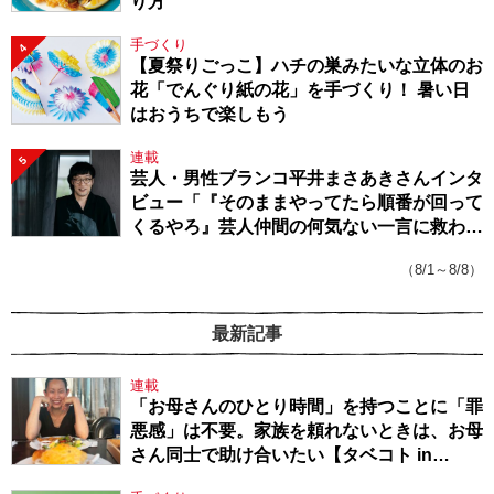
り方
手づくり
4
【夏祭りごっこ】ハチの巣みたいな立体のお
花「でんぐり紙の花」を手づくり！ 暑い日
はおうちで楽しもう
連載
5
芸人・男性ブランコ平井まさあきさんインタ
ビュー「『そのままやってたら順番が回って
くるやろ』芸人仲間の何気ない一言に救われ
てきたから、頑張れる」
（8/1～8/8）
最新記事
連載
「お母さんのひとり時間」を持つことに「罪
悪感」は不要。家族を頼れないときは、お母
さん同士で助け合いたい【タベコト in
Berlin・130】