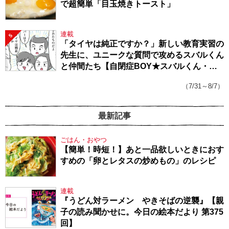
で超簡単「目玉焼きトースト」
連載
5
「タイヤは純正ですか？」新しい教育実習の
先生に、ユニークな質問で攻めるスバルくん
と仲間たち【自閉症BOY★スバルくん・
143】
（7/31～8/7）
最新記事
ごはん・おやつ
【簡単！時短！】あと一品欲しいときにおす
すめの「卵とレタスの炒めもの」のレシピ
連載
『うどん対ラーメン やきそばの逆襲』【親
子の読み聞かせに。今日の絵本だより 第375
回】