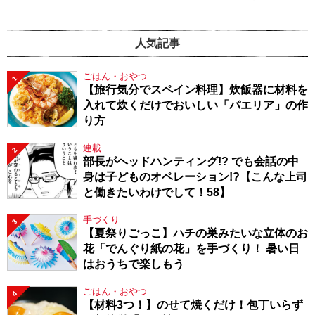
人気記事
ごはん・おやつ
1
【旅行気分でスペイン料理】炊飯器に材料を
入れて炊くだけでおいしい「パエリア」の作
り方
連載
2
部長がヘッドハンティング!? でも会話の中
身は子どものオペレーション!?【こんな上司
と働きたいわけでして！58】
手づくり
3
【夏祭りごっこ】ハチの巣みたいな立体のお
花「でんぐり紙の花」を手づくり！ 暑い日
はおうちで楽しもう
ごはん・おやつ
4
【材料3つ！】のせて焼くだけ！包丁いらず