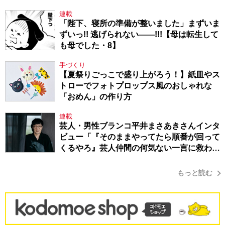
連載
「陛下、寝所の準備が整いました」まずいま
ずいっ!! 逃げられない――!!!【母は転生して
も母でした・8】
手づくり
【夏祭りごっこで盛り上がろう！】紙皿やス
トローでフォトプロップス風のおしゃれな
「おめん」の作り方
連載
芸人・男性ブランコ平井まさあきさんインタ
ビュー「『そのままやってたら順番が回って
くるやろ』芸人仲間の何気ない一言に救われ
てきたから、頑張れる」
もっと読む