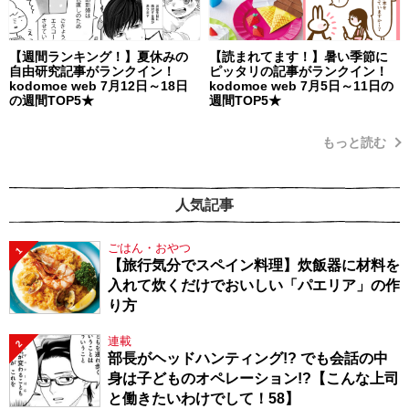
【週間ランキング！】夏休みの
【読まれてます！】暑い季節に
自由研究記事がランクイン！
ピッタリの記事がランクイン！
kodomoe web 7月12日～18日
kodomoe web 7月5日～11日の
の週間TOP5★
週間TOP5★
もっと読む
人気記事
ごはん・おやつ
1
【旅行気分でスペイン料理】炊飯器に材料を
入れて炊くだけでおいしい「パエリア」の作
り方
連載
2
部長がヘッドハンティング!? でも会話の中
身は子どものオペレーション!?【こんな上司
と働きたいわけでして！58】