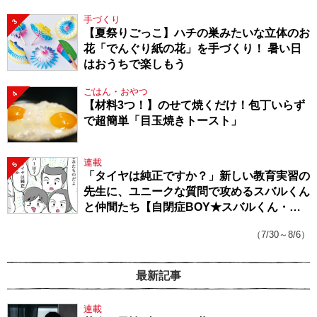
手づくり
3
【夏祭りごっこ】ハチの巣みたいな立体のお
花「でんぐり紙の花」を手づくり！ 暑い日
はおうちで楽しもう
ごはん・おやつ
4
【材料3つ！】のせて焼くだけ！包丁いらず
で超簡単「目玉焼きトースト」
連載
5
「タイヤは純正ですか？」新しい教育実習の
先生に、ユニークな質問で攻めるスバルくん
と仲間たち【自閉症BOY★スバルくん・
143】
（7/30～8/6）
最新記事
連載