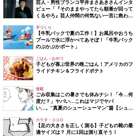
芸人・男性ブランコ平井まさあきさんインタ
ビュー「『そのままやってたら順番が回って
くるやろ』芸人仲間の何気ない一言に救われ
てきたから、頑張れる」
手づくり
【牛乳パックで夏の工作！】お風呂やおうち
プールで水に浮かべてあそぼ！「牛乳パック
のぷかぷかボート」
ごはん・おやつ
子どもが喜ぶ世界の晩ごはん！アメリカのフ
ライドチキン＆フライドポテト
連載
ごみ収集はこの暑さでも休みナシ！「今…何
度だ？」ヤバい…これはマジでヤバ
い…。“真夏のシューシューマン”篇【シュー
シューマン・17】
カラダ・ココロ
【足の大きさを正しく測る】子どもの靴の最
適サイズは？ 月に1回は測り直そう！