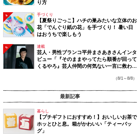
り方
手づくり
4
【夏祭りごっこ】ハチの巣みたいな立体のお
花「でんぐり紙の花」を手づくり！ 暑い日
はおうちで楽しもう
連載
5
芸人・男性ブランコ平井まさあきさんインタ
ビュー「『そのままやってたら順番が回って
くるやろ』芸人仲間の何気ない一言に救われ
てきたから、頑張れる」
（8/1～8/8）
最新記事
暮らし
【プチギフトにおすすめ！】おいしいお茶で
ホッとひと息。箱がかわいい「ティーバッ
グ」