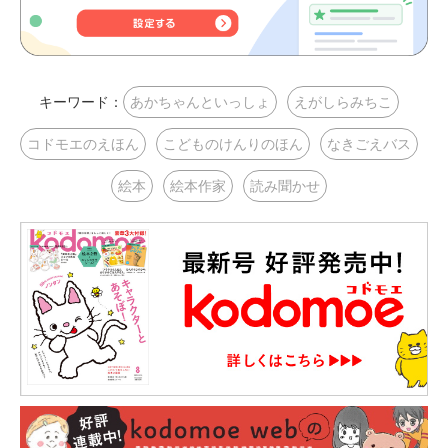
キーワード：
あかちゃんといっしょ
えがしらみちこ
コドモエのえほん
こどものけんりのほん
なきごえバス
絵本
絵本作家
読み聞かせ