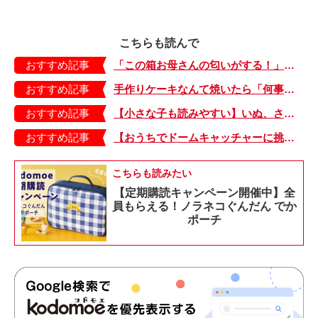
こちらも読んで
おすすめ記事
「この箱お母さんの匂いがする！」その匂いの正体は…。悪気ゼロの娘に言われてショックを受けたこと【大きくなってく娘と私・76】
おすすめ記事
手作りケーキなんて焼いたら「何事だ！」と大騒ぎ。ふだんのおやつは手をかけない！がドイツ流【日登美のタベコト in Berlin・48】
おすすめ記事
【小さな子も読みやすい】いぬ、さる、うさぎ、ゴリラにあひる…動物たちのまねっこできるかな？『まねまねっこ』発売中！
おすすめ記事
【おうちでドームキャッチャーに挑戦だ】アンパンマン わくわくドームキャッチャー
こちらも読みたい
【定期購読キャンペーン開催中】全
員もらえる！ノラネコぐんだん でか
ポーチ