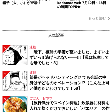
帽子（大、小）が登場！
kodomoe web 7月12日～18日
の週間TOP5★
もっと読む
人気記事
連載
1
「陛下、寝所の準備が整いました」まずいま
ずいっ!! 逃げられない――!!!【母は転生して
も母でした・8】
連載
2
部長がヘッドハンティング!? でも会話の中
身は子どものオペレーション!?【こんな上司
と働きたいわけでして！58】
ごはん・おやつ
3
【旅行気分でスペイン料理】炊飯器に材料を
入れて炊くだけでおいしい「パエリア」の作