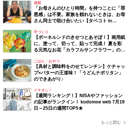
連載
「お母さんのひとり時間」を持つことに「罪
悪感」は不要。家族を頼れないときは、お母
さん同士で助け合いたい【タベコト in
Berlin・130】
手づくり
【ボーネルンドのきせつとあそぼ！】画用紙
に、塗って、切って、貼って完成！ 夏を彩
る元気なお花「カラフルサンフラワー」の作
り方
ごはん・おやつ
【具材と調味料をのせてレンチン】ケチャッ
プ×バターの王道味！「うどんナポリタン」
のできあがり♪
イチオシ！
【週間ランキング！】NISAやファッション
の記事がランクイン！ kodomoe web 7月19
日～25日の週間TOP5★
もっと読む