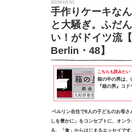
2023年6月3日
手作りケーキな
と大騒ぎ。ふだ
い！がドイツ流【
Berlin・48】
こちらも読みたい
箱の中の男は、
『箱の男』コドモ
ベルリン在住で6人の子どものお母さ
しを豊かに」をコンセプトに、オンラ
る、「食」からはじまるエッセイです