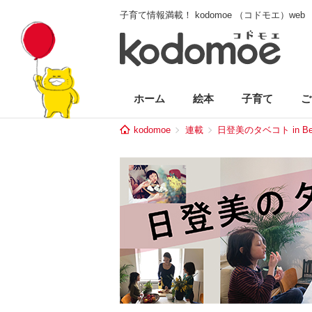
子育て情報満載！ kodomoe （コドモエ）web
ホーム
絵本
子育て
ご
kodomoe
連載
日登美のタベコト in Ber