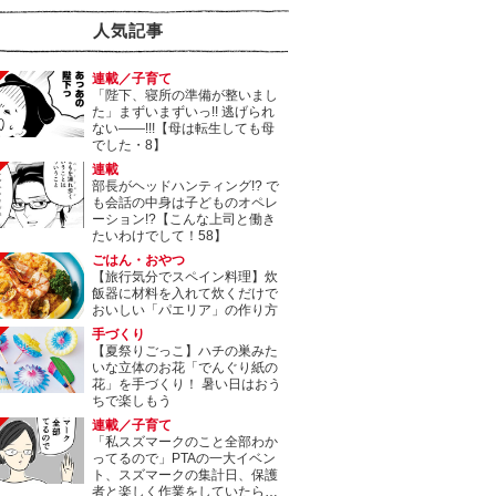
人気記事
連載／子育て
「陛下、寝所の準備が整いまし
た」まずいまずいっ!! 逃げられ
ない――!!!【母は転生しても母
でした・8】
連載
部長がヘッドハンティング!? で
も会話の中身は子どものオペレ
ーション!?【こんな上司と働き
たいわけでして！58】
ごはん・おやつ
【旅行気分でスペイン料理】炊
飯器に材料を入れて炊くだけで
おいしい「パエリア」の作り方
手づくり
【夏祭りごっこ】ハチの巣みた
いな立体のお花「でんぐり紙の
花」を手づくり！ 暑い日はおう
ちで楽しもう
連載／子育て
「私スズマークのこと全部わか
ってるので」PTAの一大イベン
ト、スズマークの集計日、保護
者と楽しく作業をしていたら…