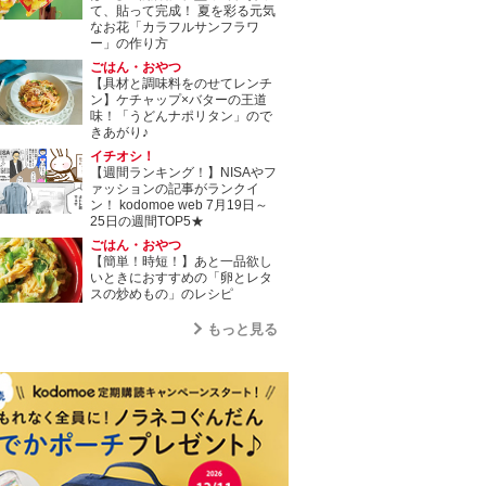
て、貼って完成！ 夏を彩る元気
なお花「カラフルサンフラワ
ー」の作り方
ごはん・おやつ
【具材と調味料をのせてレンチ
ン】ケチャップ×バターの王道
味！「うどんナポリタン」ので
きあがり♪
イチオシ！
【週間ランキング！】NISAやフ
ァッションの記事がランクイ
ン！ kodomoe web 7月19日～
25日の週間TOP5★
ごはん・おやつ
【簡単！時短！】あと一品欲し
いときにおすすめの「卵とレタ
スの炒めもの」のレシピ
もっと見る