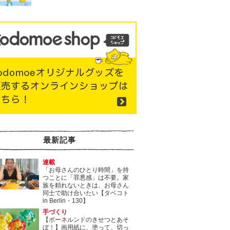
最新記事
連載
「お母さんのひとり時間」を持
つことに「罪悪感」は不要。家
族を頼れないときは、お母さん
同士で助け合いたい【タベコト
in Berlin・130】
手づくり
【ボーネルンドのきせつとあそ
ぼ！】画用紙に、塗って、切っ