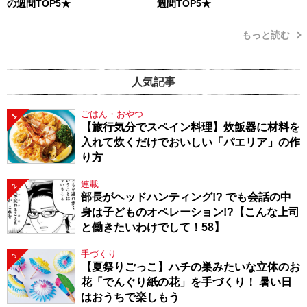
の週間TOP5★
週間TOP5★
もっと読む
人気記事
ごはん・おやつ
1
【旅行気分でスペイン料理】炊飯器に材料を
入れて炊くだけでおいしい「パエリア」の作
り方
連載
2
部長がヘッドハンティング!? でも会話の中
身は子どものオペレーション!?【こんな上司
と働きたいわけでして！58】
手づくり
3
【夏祭りごっこ】ハチの巣みたいな立体のお
花「でんぐり紙の花」を手づくり！ 暑い日
はおうちで楽しもう