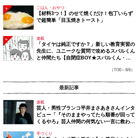
ごはん・おやつ
4
【材料3つ！】のせて焼くだけ！包丁いらず
で超簡単「目玉焼きトースト」
連載
5
「タイヤは純正ですか？」新しい教育実習の
先生に、ユニークな質問で攻めるスバルくん
と仲間たち【自閉症BOY★スバルくん・
143】
（7/30～8/6）
最新記事
連載
芸人・男性ブランコ平井まさあきさんインタ
ビュー「『そのままやってたら順番が回って
くるやろ』芸人仲間の何気ない一言に救われ
てきたから、頑張れる」
手づくり