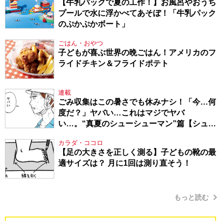
【牛乳パックで夏の工作！】お風呂やおうち
プールで水に浮かべてあそぼ！「牛乳パック
のぷかぷかボート」
ごはん・おやつ
子どもが喜ぶ世界の晩ごはん！アメリカのフ
ライドチキン＆フライドポテト
連載
ごみ収集はこの暑さでも休みナシ！「今…何
度だ？」ヤバい…これはマジでヤバ
い…。“真夏のシューシューマン”篇【シュー
シューマン・17】
カラダ・ココロ
【足の大きさを正しく測る】子どもの靴の最
適サイズは？ 月に1回は測り直そう！
もっと読む