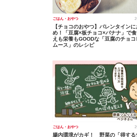
ごはん・おやつ
2
【チョコのおやつ】バレンタインに
め！「豆腐×板チョコ×バナナ」で
えも栄養もGOODな「豆腐のチョコ
ムース」のレシピ
ごはん・おやつ
2
腸内環境がカギ！ 野菜の「得する