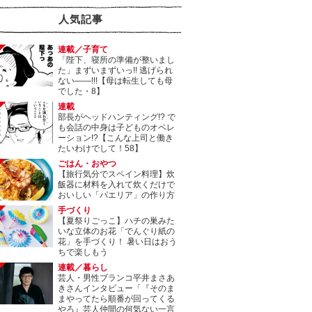
人気記事
連載／子育て
「陛下、寝所の準備が整いまし
た」まずいまずいっ!! 逃げられ
ない――!!!【母は転生しても母
でした・8】
連載
部長がヘッドハンティング!? で
も会話の中身は子どものオペレ
ーション!?【こんな上司と働き
たいわけでして！58】
ごはん・おやつ
【旅行気分でスペイン料理】炊
飯器に材料を入れて炊くだけで
おいしい「パエリア」の作り方
手づくり
【夏祭りごっこ】ハチの巣みた
いな立体のお花「でんぐり紙の
花」を手づくり！ 暑い日はおう
ちで楽しもう
連載／暮らし
芸人・男性ブランコ平井まさあ
きさんインタビュー「『そのま
まやってたら順番が回ってくる
やろ』芸人仲間の何気ない一言