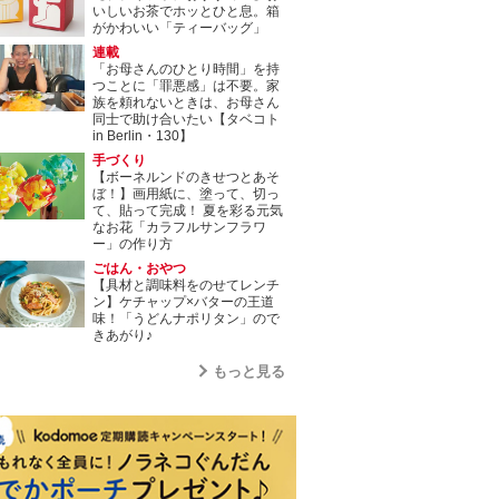
いしいお茶でホッとひと息。箱
がかわいい「ティーバッグ」
連載
「お母さんのひとり時間」を持
つことに「罪悪感」は不要。家
族を頼れないときは、お母さん
同士で助け合いたい【タベコト
in Berlin・130】
手づくり
【ボーネルンドのきせつとあそ
ぼ！】画用紙に、塗って、切っ
て、貼って完成！ 夏を彩る元気
なお花「カラフルサンフラワ
ー」の作り方
ごはん・おやつ
【具材と調味料をのせてレンチ
ン】ケチャップ×バターの王道
味！「うどんナポリタン」ので
きあがり♪
もっと見る