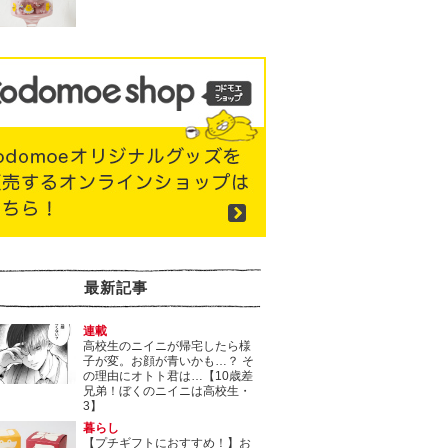
最新記事
連載
高校生のニイニが帰宅したら様
子が変。お顔が青いかも…？ そ
の理由にオトト君は…【10歳差
兄弟！ぼくのニイニは高校生・
3】
暮らし
【プチギフトにおすすめ！】お