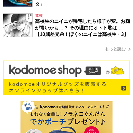
タ」
連載
高校生のニイニが帰宅したら様子が変。お顔
が青いかも…？ その理由にオトト君は…
【10歳差兄弟！ぼくのニイニは高校生・3】
もっと読む