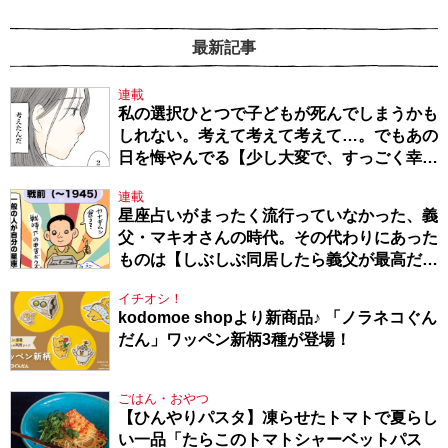
最新記事
連載
私の選択ひとつで子どもが死んでしまうかも
しれない。考えて考えて考えて…。でもあの
日を悔やんでる【少し大変で、すっごく幸せ
～ドラベ症候群の娘と心臓に毛の生えた母
連載
～・54】
星座占いがまったく流行っていなかった、義
父・マキオさんの時代。その代わりにあった
ものは【しぶしぶ同居したら義父が最高だっ
た件・104】
イチオシ！
kodomoe shopより新商品♪ 「ノラネコぐん
だん」ワッペン新柄3種が登場！
ごはん・おやつ
【ひんやりパスタ】凍らせたトマトで夏らし
い一品「たらこのトマトシャーベットパス