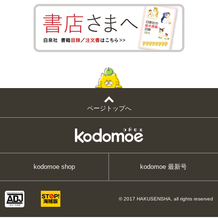
ページトップへ
kodomoe shop
kodomoe 最新号
© 2017 HAKUSENSHA, all rights reserved