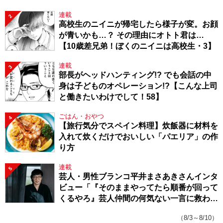
連載
2
高校生のニイニが帰宅したら様子が変。お顔
が青いかも…？ その理由にオトト君は…
【10歳差兄弟！ぼくのニイニは高校生・3】
連載
3
部長がヘッドハンティング!? でも会話の中
身は子どものオペレーション!?【こんな上司
と働きたいわけでして！58】
ごはん・おやつ
4
【旅行気分でスペイン料理】炊飯器に材料を
入れて炊くだけでおいしい「パエリア」の作
り方
連載
5
芸人・男性ブランコ平井まさあきさんインタ
ビュー「『そのままやってたら順番が回って
くるやろ』芸人仲間の何気ない一言に救われ
てきたから、頑張れる」
（8/3～8/10）