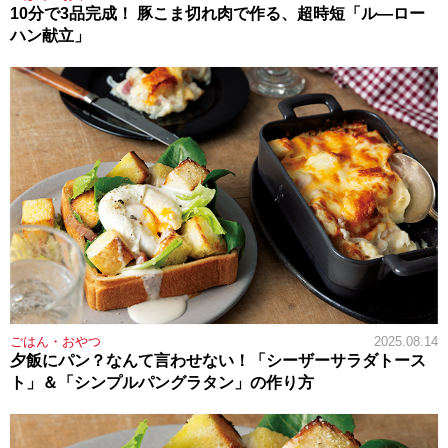
10分で3品完成！ 豚こま切れ肉で作る、超時短「ル―ロー
ハン献立」
ごはん・おやつ
2025.08.14
夕飯にパン？なんて言わせない！「シーザーサラダトース
ト」＆「シンプルパングラタン」の作り方