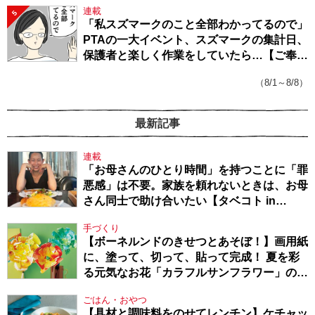
連載
5
「私スズマークのこと全部わかってるので」
PTAの一大イベント、スズマークの集計日、
保護者と楽しく作業をしていたら…【ご奉仕
戦隊★PTA・19】
（8/1～8/8）
最新記事
連載
「お母さんのひとり時間」を持つことに「罪
悪感」は不要。家族を頼れないときは、お母
さん同士で助け合いたい【タベコト in
Berlin・130】
手づくり
【ボーネルンドのきせつとあそぼ！】画用紙
に、塗って、切って、貼って完成！ 夏を彩
る元気なお花「カラフルサンフラワー」の作
り方
ごはん・おやつ
【具材と調味料をのせてレンチン】ケチャッ