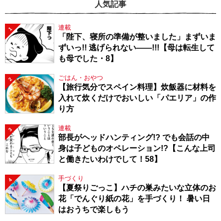
人気記事
連載
1
「陛下、寝所の準備が整いました」まずいま
ずいっ!! 逃げられない――!!!【母は転生して
も母でした・8】
ごはん・おやつ
2
【旅行気分でスペイン料理】炊飯器に材料を
入れて炊くだけでおいしい「パエリア」の作
り方
連載
3
部長がヘッドハンティング!? でも会話の中
身は子どものオペレーション!?【こんな上司
と働きたいわけでして！58】
手づくり
4
【夏祭りごっこ】ハチの巣みたいな立体のお
花「でんぐり紙の花」を手づくり！ 暑い日
はおうちで楽しもう