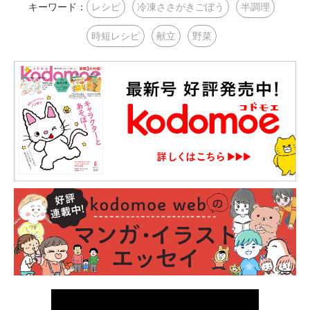
キーワード：
レシピ
冷凍ささがきごぼう
半調理
時短レシピ
献立
野菜