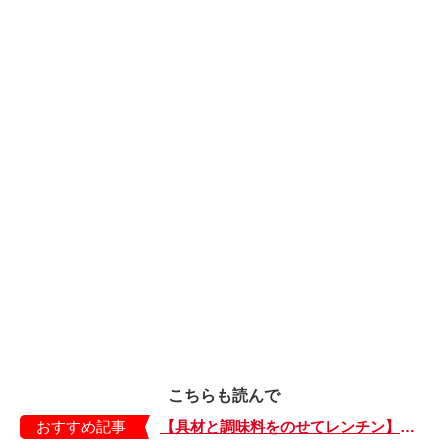
こちらも読んで
おすすめ記事
【具材と調味料をのせてレンチン】ケチャップ×バターの王道味！「うどんナポリタン」のできあがり♪