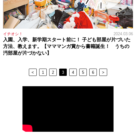
イチオシ！
2024.03.06
入園、入学、新学期スタート前に！ 子ども部屋が片づいた
方法、教えます。【マママンガ賞から書籍誕生！ うちの
汚部屋が片づかない】
<
1
2
3
4
5
6
>