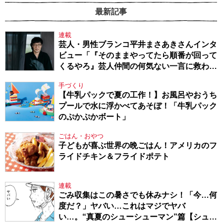
最新記事
連載
芸人・男性ブランコ平井まさあきさんインタ
ビュー「『そのままやってたら順番が回って
くるやろ』芸人仲間の何気ない一言に救われ
てきたから、頑張れる」
手づくり
【牛乳パックで夏の工作！】お風呂やおうち
プールで水に浮かべてあそぼ！「牛乳パック
のぷかぷかボート」
ごはん・おやつ
子どもが喜ぶ世界の晩ごはん！アメリカのフ
ライドチキン＆フライドポテト
連載
ごみ収集はこの暑さでも休みナシ！「今…何
度だ？」ヤバい…これはマジでヤバ
い…。“真夏のシューシューマン”篇【シュー