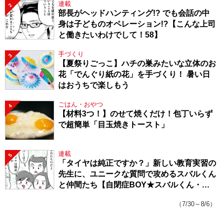
連載
2
部長がヘッドハンティング!? でも会話の中
身は子どものオペレーション!?【こんな上司
と働きたいわけでして！58】
手づくり
3
【夏祭りごっこ】ハチの巣みたいな立体のお
花「でんぐり紙の花」を手づくり！ 暑い日
はおうちで楽しもう
ごはん・おやつ
4
【材料3つ！】のせて焼くだけ！包丁いらず
で超簡単「目玉焼きトースト」
連載
5
「タイヤは純正ですか？」新しい教育実習の
先生に、ユニークな質問で攻めるスバルくん
と仲間たち【自閉症BOY★スバルくん・
143】
（7/30～8/6）